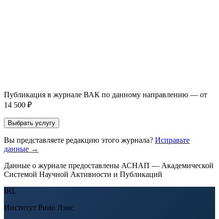
Направление *
Прикрепить файл статьи *
Оставить заявку
Если Вы указали предпочтительный журнал или требования к
публикации, эти пожелания будут учтены при рассмотрении
заявки. Окончательное решение о возможном направлении
статьи принимается по результатам экспертной оценки.
Публикация в журнале ВАК по данному направлению — от
14 500 ₽
Выбрать услугу
Вы представляете редакцию этого журнала?
Исправьте
данные →
Данные о журнале предоставлены АСНАП — Академической
Системой Научной Активности и Публикаций
IRL
Институт Рино Лэнс