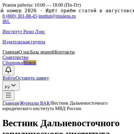
Режим работы: 10:00 — 18:00 (Пн-Пт)
омер 2026
·
Идёт приём статей в августовский 
8 (800) 301-88-45
·
institut@rinolens.ru
IRL
Институт Рино Лэнс
Издательская группа
Главная
О нас
База знаний
Контакты
Соавторство
Сборники
Новое
Войти
Оставить заявку
РУ
Главная
/
Журналы ВАК
/
Вестник Дальневосточного
юридического института МВД России
Вестник Дальневосточного