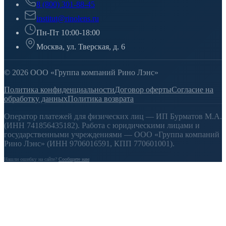
8 (800) 301-88-45
institut@rinolens.ru
Пн-Пт 10:00-18:00
Москва, ул. Тверская, д. 6
© 2026 ООО «Группа компаний Рино Лэнс»
Политика конфиденциальности
Договор оферты
Согласие на
обработку данных
Политика возврата
Оператор платежей для физических лиц — ИП Бурматов М.А.
(ИНН 741856435182). Работа с юридическими лицами и
государственными учреждениями — ООО «Группа компаний
Рино Лэнс» (ИНН 9706016591, КПП 770601001).
Нашли ошибку на сайте?
Сообщите нам