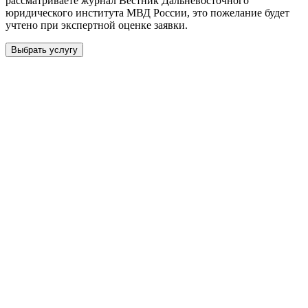
рассматриваете журнал
Вестник Дальневосточного
юридического института МВД России
, это пожелание будет
учтено при экспертной оценке заявки.
Выбрать услугу
Бесплатная консультация
Выберите необходимую услугу: публикацию готовой статьи,
доработку, подготовку статьи или повышение индекса Хирша.
Заявка будет рассмотрена специалистом с учётом научного
направления и требований к публикации.
93 000+ публикаций
·
98 журналов ВАК
·
12 лет
опыта
Услуга *
Публикация готовой статьи
с файлом статьи
Доработка + публикация
с файлом статьи
Написание + публикация
тема + шифр ВАК
Повышение индекса Хирша
от 6 000 ₽
Имя *
Email *