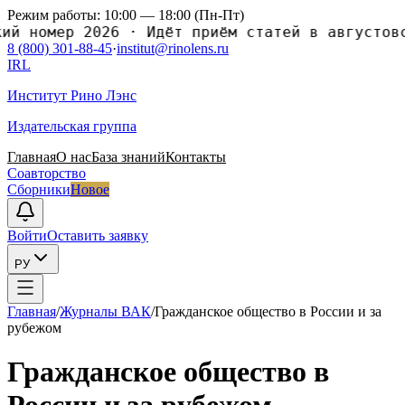
Режим работы: 10:00 — 18:00 (Пн-Пт)
номер 2026
·
Идёт приём статей в августовский
8 (800) 301-88-45
·
institut@rinolens.ru
IRL
Институт Рино Лэнс
Издательская группа
Главная
О нас
База знаний
Контакты
Соавторство
Сборники
Новое
Войти
Оставить заявку
РУ
Главная
/
Журналы ВАК
/
Гражданское общество в России и за
рубежом
Гражданское общество в