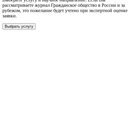
рассматриваете журнал
Гражданское общество в России и за
рубежом
, это пожелание будет учтено при экспертной оценке
заявки.
Выбрать услугу
Бесплатная консультация
Выберите необходимую услугу: публикацию готовой статьи,
доработку, подготовку статьи или повышение индекса Хирша.
Заявка будет рассмотрена специалистом с учётом научного
направления и требований к публикации.
93 000+ публикаций
·
98 журналов ВАК
·
12 лет
опыта
Услуга *
Публикация готовой статьи
с файлом статьи
Доработка + публикация
с файлом статьи
Написание + публикация
тема + шифр ВАК
Повышение индекса Хирша
от 6 000 ₽
Имя *