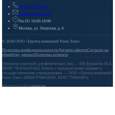
8 (800) 301-88-45
institut@rinolens.ru
Пн-Пт 10:00-18:00
Москва, ул. Тверская, д. 6
© 2026 ООО «Группа компаний Рино Лэнс»
Политика конфиденциальности
Договор оферты
Согласие на
обработку данных
Политика возврата
Оператор платежей для физических лиц — ИП Бурматов М.А.
(ИНН 741856435182). Работа с юридическими лицами и
государственными учреждениями — ООО «Группа компаний
Рино Лэнс» (ИНН 9706016591, КПП 770601001).
Нашли ошибку на сайте?
Сообщите нам