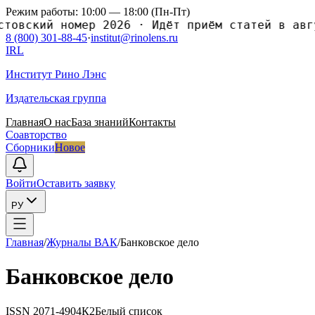
Режим работы: 10:00 — 18:00 (Пн-Пт)
ский номер 2026
·
Идёт приём статей в август
8 (800) 301-88-45
·
institut@rinolens.ru
IRL
Институт Рино Лэнс
Издательская группа
Главная
О нас
База знаний
Контакты
Соавторство
Сборники
Новое
Войти
Оставить заявку
РУ
Главная
/
Журналы ВАК
/
Банковское дело
Банковское дело
ISSN
2071-4904
К2
Белый список