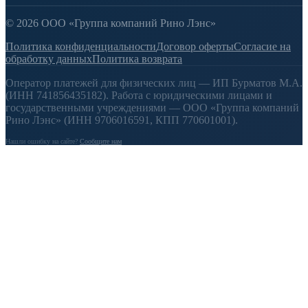
© 2026 ООО «Группа компаний Рино Лэнс»
Политика конфиденциальности
Договор оферты
Согласие на
обработку данных
Политика возврата
Оператор платежей для физических лиц — ИП Бурматов М.А.
(ИНН 741856435182). Работа с юридическими лицами и
государственными учреждениями — ООО «Группа компаний
Рино Лэнс» (ИНН 9706016591, КПП 770601001).
Нашли ошибку на сайте?
Сообщите нам