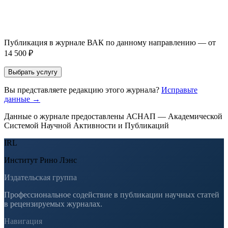
Если Вы указали предпочтительный журнал или требования к
публикации, эти пожелания будут учтены при рассмотрении
заявки. Окончательное решение о возможном направлении
статьи принимается по результатам экспертной оценки.
Публикация в журнале ВАК по данному направлению — от
14 500 ₽
Выбрать услугу
Вы представляете редакцию этого журнала?
Исправьте
данные →
Данные о журнале предоставлены АСНАП — Академической
Системой Научной Активности и Публикаций
IRL
Институт Рино Лэнс
Издательская группа
Профессиональное содействие в публикации научных статей
в рецензируемых журналах.
Навигация