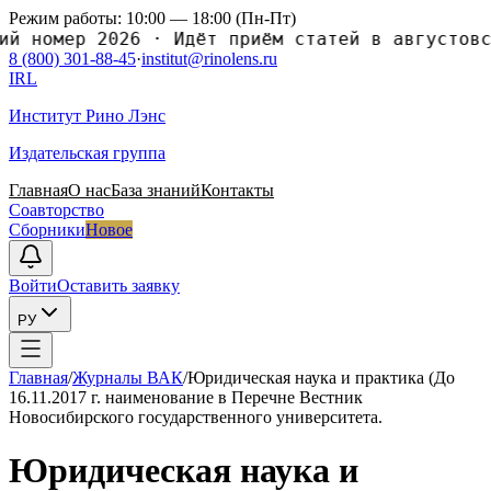
Режим работы: 10:00 — 18:00 (Пн-Пт)
номер 2026
·
Идёт приём статей в августовский
8 (800) 301-88-45
·
institut@rinolens.ru
IRL
Институт Рино Лэнс
Издательская группа
Главная
О нас
База знаний
Контакты
Соавторство
Сборники
Новое
Войти
Оставить заявку
РУ
Главная
/
Журналы ВАК
/
Юридическая наука и практика (До
16.11.2017 г. наименование в Перечне Вестник
Новосибирского государственного университета.
Юридическая наука и