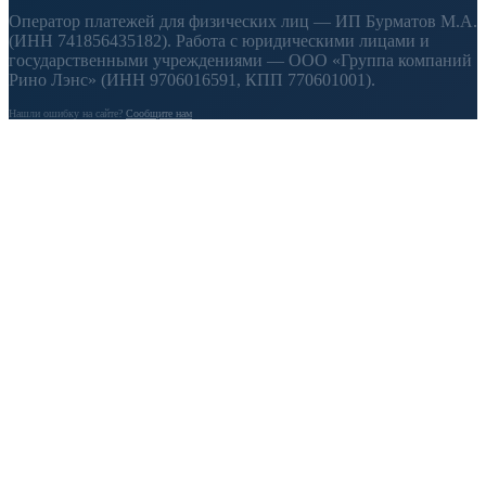
Оператор платежей для физических лиц — ИП Бурматов М.А.
(ИНН 741856435182). Работа с юридическими лицами и
государственными учреждениями — ООО «Группа компаний
Рино Лэнс» (ИНН 9706016591, КПП 770601001).
Нашли ошибку на сайте?
Сообщите нам