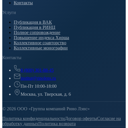
Контакты
Услуги
Публикация в ВАК
Публикация в РИНЦ
Полное сопровождение
Повышение индекса Хирша
Коллективное соавторство
Коллективные монографии
Контакты
8 (800) 301-88-45
institut@rinolens.ru
Пн-Пт 10:00-18:00
Москва, ул. Тверская, д. 6
© 2026 ООО «Группа компаний Рино Лэнс»
Политика конфиденциальности
Договор оферты
Согласие на
обработку данных
Политика возврата