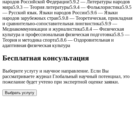
народов Российской Федерации
5.9.2
—
Литературы народов
мира
5.9.3
—
Теория литературы
5.9.4
—
Фольклористика
5.9.5
—
Русский язык. Языки народов России
5.9.6
—
Языки
народов зарубежныx стран
5.9.8
—
Теоретическая, прикладная
и сравнительно-сопоставительная лингвистика
5.9.9
—
Медиакоммуникации и журналистика
5.8.4
—
Физическая
культура и профессиональная физическая подготовка
5.8.5
—
Теория и методика спорта
5.8.6
—
Оздоровительная и
адаптивная физическая культура
Бесплатная консультация
Выберите услугу и научное направление. Если Вы
рассматриваете журнал
Глобальный научный потенциал
, это
пожелание будет учтено при экспертной оценке заявки.
Выбрать услугу
Бесплатная консультация
Выберите необходимую услугу: публикацию готовой статьи,
доработку, подготовку статьи или повышение индекса Хирша.