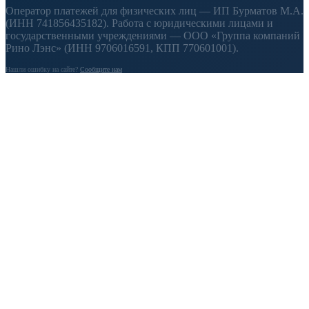
Оператор платежей для физических лиц — ИП Бурматов М.А.
(ИНН 741856435182). Работа с юридическими лицами и
государственными учреждениями — ООО «Группа компаний
Рино Лэнс» (ИНН 9706016591, КПП 770601001).
Нашли ошибку на сайте?
Сообщите нам