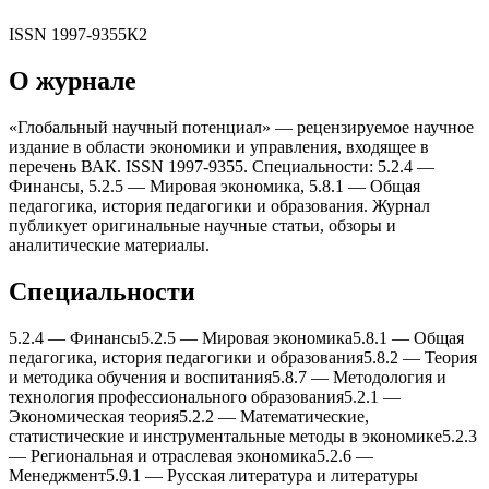
ISSN
1997-9355
К2
О журнале
«Глобальный научный потенциал» — рецензируемое научное
издание в области экономики и управления, входящее в
перечень ВАК. ISSN 1997-9355. Специальности: 5.2.4 —
Финансы, 5.2.5 — Мировая экономика, 5.8.1 — Общая
педагогика, история педагогики и образования. Журнал
публикует оригинальные научные статьи, обзоры и
аналитические материалы.
Специальности
5.2.4
—
Финансы
5.2.5
—
Мировая экономика
5.8.1
—
Общая
педагогика, история педагогики и образования
5.8.2
—
Теория
и методика обучения и воспитания
5.8.7
—
Методология и
теxнология профессионального образования
5.2.1
—
Экономическая теория
5.2.2
—
Математические,
статистические и инструментальные методы в экономике
5.2.3
—
Региональная и отраслевая экономика
5.2.6
—
Менеджмент
5.9.1
—
Русская литература и литературы