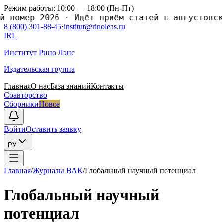
Режим работы: 10:00 — 18:00 (Пн-Пт)
омер 2026
·
Идёт приём статей в августовский 
8 (800) 301-88-45
·
institut@rinolens.ru
IRL
Институт Рино Лэнс
Издательская группа
Главная
О нас
База знаний
Контакты
Соавторство
Сборники
Новое
Войти
Оставить заявку
РУ
Главная
/
Журналы ВАК
/
Глобальный научный потенциал
Глобальный научный
потенциал