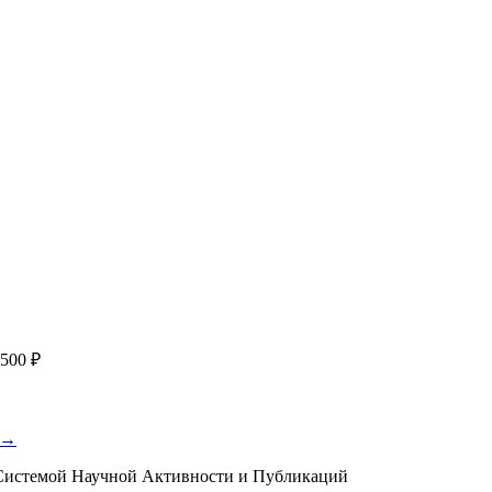
работку, подготовку статьи или повышение индекса Хирша. Заяв
я
с файлом статьи
Написание + публикация
тема + шифр ВАК
Повышен
публикации, эти пожелания будут учтены при рассмотрении зая
500 ₽
 →
истемой Научной Активности и Публикаций