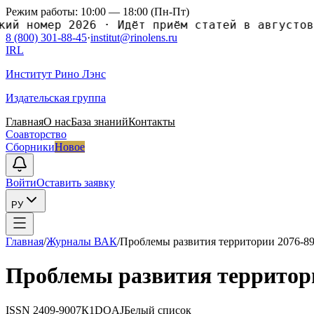
Режим работы: 10:00 — 18:00 (Пн-Пт)
й номер 2026
·
Идёт приём статей в августовск
8 (800) 301-88-45
·
institut@rinolens.ru
IRL
Институт Рино Лэнс
Издательская группа
Главная
О нас
База знаний
Контакты
Соавторство
Сборники
Новое
Войти
Оставить заявку
РУ
Главная
/
Журналы ВАК
/
Проблемы развития территории 2076-8
Проблемы развития территори
ISSN
2409-9007
К1
DOAJ
Белый список