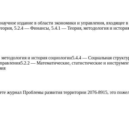
учное издание в области экономики и управления, входящее в п
еория, 5.2.4 — Финансы, 5.4.1 — Теория, методология и истор
, методология и история социологии
5.4.4
—
Социальная структу
правления
5.2.2
—
Математические, статистические и инструмен
фия
аете журнал
Проблемы развития территории 2076-8915
, это поже