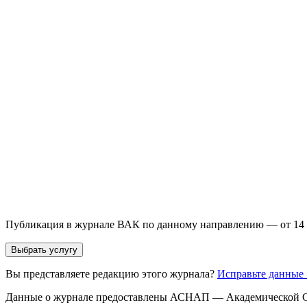
Выберите необходимую услугу: публикацию готовой статьи, до
направления и требований к публикации.
93 000+ публикаций
·
98 журналов ВАК
·
12 лет опыта
Услуга *
Публикация готовой статьи
с файлом статьи
Доработка + публикаци
Имя *
Email *
Направление *
Прикрепить файл статьи *
Оставить заявку
Если Вы указали предпочтительный журнал или требования к 
принимается по результатам экспертной оценки.
Публикация в журнале ВАК по данному направлению — от 14 
Выбрать услугу
Вы представляете редакцию этого журнала?
Исправьте данные
Данные о журнале предоставлены АСНАП — Академической С