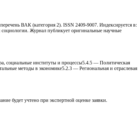
еречень ВАК (категория 2). ISSN 2409-9007. Индексируется в:
ия социологии. Журнал публикует оригинальные научные
ра, социальные институты и процессы
5.4.5
—
Политическая
тальные методы в экономике
5.2.3
—
Региональная и отраслевая
лание будет учтено при экспертной оценке заявки.