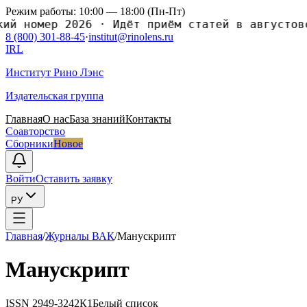
Режим работы: 10:00 — 18:00 (Пн-Пт)
номер 2026
·
Идёт приём статей в августовский
8 (800) 301-88-45
·
institut@rinolens.ru
IRL
Институт Рино Лэнс
Издательская группа
Главная
О нас
База знаний
Контакты
Соавторство
Сборники
Новое
Войти
Оставить заявку
РУ
Главная
/
Журналы ВАК
/
Манускрипт
Манускрипт
ISSN
2949-3242
К1
Белый список