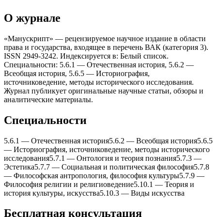
О журнале
«Манускрипт» — рецензируемое научное издание в области
права и государства, входящее в перечень ВАК (категория 3).
ISSN 2949-3242. Индексируется в: Белый список.
Специальности: 5.6.1 — Отечественная история, 5.6.2 —
Всеобщая история, 5.6.5 — Историография,
источниковедение, методы исторического исследования.
Журнал публикует оригинальные научные статьи, обзоры и
аналитические материалы.
Специальности
5.6.1
—
Отечественная история
5.6.2
—
Всеобщая история
5.6.5
—
Историография, источниковедение, методы исторического
исследования
5.7.1
—
Онтология и теория познания
5.7.3
—
Эстетика
5.7.7
—
Социальная и политическая философия
5.7.8
—
Философская антропология, философия культуры
5.7.9
—
Философия религии и религиоведение
5.10.1
—
Теория и
история культуры, искусства
5.10.3
—
Виды искусства
Бесплатная консультация