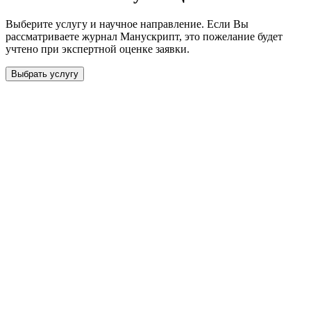
Выберите услугу и научное направление. Если Вы
рассматриваете журнал
Манускрипт
, это пожелание будет
учтено при экспертной оценке заявки.
Выбрать услугу
Бесплатная консультация
Выберите необходимую услугу: публикацию готовой статьи,
доработку, подготовку статьи или повышение индекса Хирша.
Заявка будет рассмотрена специалистом с учётом научного
направления и требований к публикации.
93 000+ публикаций
·
98 журналов ВАК
·
12 лет
опыта
Услуга *
Публикация готовой статьи
с файлом статьи
Доработка + публикация
с файлом статьи
Написание + публикация
тема + шифр ВАК
Повышение индекса Хирша
от 6 000 ₽