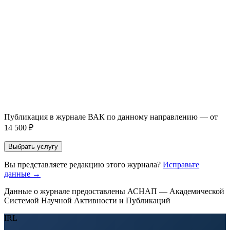
Имя *
Email *
Направление *
Прикрепить файл статьи *
Оставить заявку
Если Вы указали предпочтительный журнал или требования к
публикации, эти пожелания будут учтены при рассмотрении
заявки. Окончательное решение о возможном направлении
статьи принимается по результатам экспертной оценки.
Публикация в журнале ВАК по данному направлению — от
14 500 ₽
Выбрать услугу
Вы представляете редакцию этого журнала?
Исправьте
данные →
Данные о журнале предоставлены АСНАП — Академической
Системой Научной Активности и Публикаций
IRL