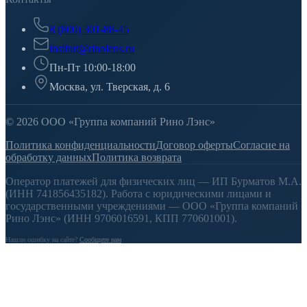
8 (800) 301-88-45
institut@rinolens.ru
Пн-Пт 10:00-18:00
Москва, ул. Тверская, д. 6
© 2026 ООО «Группа компаний Рино Лэнс»
Политика конфиденциальности
Договор оферты
Согласие на
обработку данных
Политика возврата
Оператор платежей для физических лиц — ИП Бурматов М.А.
(ИНН 741856435182). Работа с юридическими лицами и
государственными учреждениями — ООО «Группа компаний
Рино Лэнс» (ИНН 9706016591, КПП 770601001).
Нашли ошибку на сайте?
Сообщите нам