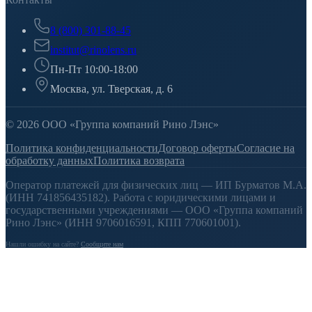
8 (800) 301-88-45
institut@rinolens.ru
Пн-Пт 10:00-18:00
Москва, ул. Тверская, д. 6
© 2026 ООО «Группа компаний Рино Лэнс»
Политика конфиденциальности
Договор оферты
Согласие на
обработку данных
Политика возврата
Оператор платежей для физических лиц — ИП Бурматов М.А.
(ИНН 741856435182). Работа с юридическими лицами и
государственными учреждениями — ООО «Группа компаний
Рино Лэнс» (ИНН 9706016591, КПП 770601001).
Нашли ошибку на сайте?
Сообщите нам