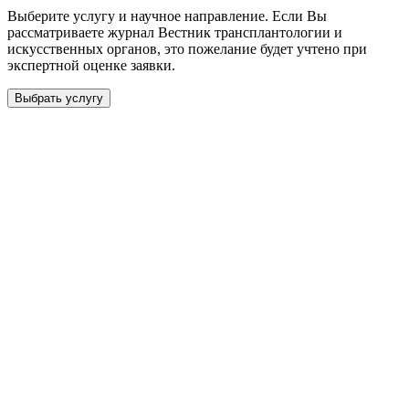
Выберите услугу и научное направление. Если Вы
рассматриваете журнал
Вестник трансплантологии и
искусственныx органов
, это пожелание будет учтено при
экспертной оценке заявки.
Выбрать услугу
Бесплатная консультация
Выберите необходимую услугу: публикацию готовой статьи,
доработку, подготовку статьи или повышение индекса Хирша.
Заявка будет рассмотрена специалистом с учётом научного
направления и требований к публикации.
93 000+ публикаций
·
98 журналов ВАК
·
12 лет
опыта
Услуга *
Публикация готовой статьи
с файлом статьи
Доработка + публикация
с файлом статьи
Написание + публикация
тема + шифр ВАК
Повышение индекса Хирша
от 6 000 ₽