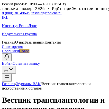
Режим работы: 10:00 — 18:00 (Пн-Пт)
ский номер 2026
·
Идёт приём статей в августо
8 (800) 301-88-45
·
institut@rinolens.ru
IRL
Институт Рино Лэнс
Издательская группа
Главная
О нас
База знаний
Контакты
Соавторство
Сборники
Новое
Войти
Оставить заявку
РУ
Главная
/
Журналы ВАК
/
Вестник трансплантологии и
искусственныx органов
Вестник трансплантологии и