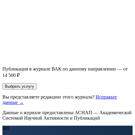
Имя *
Email *
Направление *
Прикрепить файл статьи *
Оставить заявку
Если Вы указали предпочтительный журнал или требования к
публикации, эти пожелания будут учтены при рассмотрении
заявки. Окончательное решение о возможном направлении
статьи принимается по результатам экспертной оценки.
Публикация в журнале ВАК по данному направлению — от
14 500 ₽
Выбрать услугу
Вы представляете редакцию этого журнала?
Исправьте
данные →
Данные о журнале предоставлены АСНАП — Академической
Системой Научной Активности и Публикаций
IRL