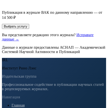
публикации, эти пожелания будут учтены при рассмотрении
заявки. Окончательное решение о возможном направлении
статьи принимается по результатам экспертной оценки.
Публикация в журнале ВАК по данному направлению — от
14 500 ₽
Выбрать услугу
Вы представляете редакцию этого журнала?
Исправьте
данные →
Данные о журнале предоставлены АСНАП — Академической
Системой Научной Активности и Публикаций
IRL
Институт Рино Лэнс
Издательская группа
Профессиональное содействие в публикации научных статей
в рецензируемых журналах.
Навигация
Главная