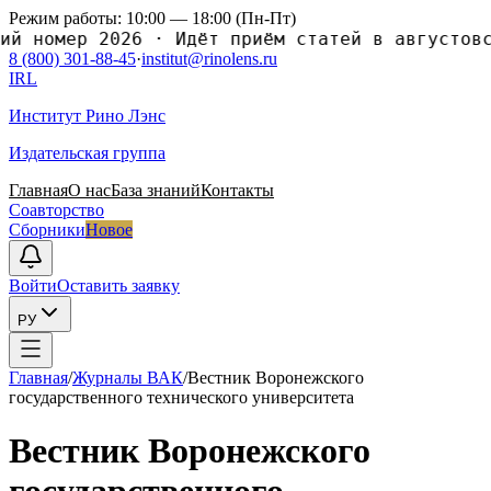
Режим работы: 10:00 — 18:00 (Пн-Пт)
номер 2026
·
Идёт приём статей в августовский
8 (800) 301-88-45
·
institut@rinolens.ru
IRL
Институт Рино Лэнс
Издательская группа
Главная
О нас
База знаний
Контакты
Соавторство
Сборники
Новое
Войти
Оставить заявку
РУ
Главная
/
Журналы ВАК
/
Вестник Воронежского
государственного теxнического университета
Вестник Воронежского