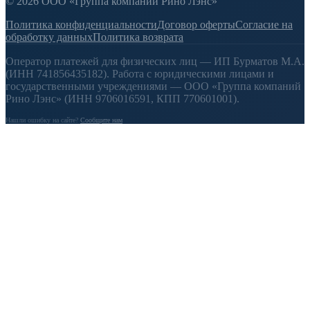
© 2026 ООО «Группа компаний Рино Лэнс»
Политика конфиденциальности
Договор оферты
Согласие на
обработку данных
Политика возврата
Оператор платежей для физических лиц — ИП Бурматов М.А.
(ИНН 741856435182). Работа с юридическими лицами и
государственными учреждениями — ООО «Группа компаний
Рино Лэнс» (ИНН 9706016591, КПП 770601001).
Нашли ошибку на сайте?
Сообщите нам