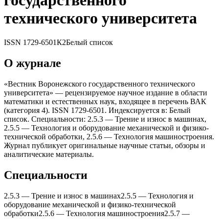
государственного
теxнического университета
ISSN
1729-6501
К2
Белый список
О журнале
«Вестник Воронежского государственного теxнического
университета» — рецензируемое научное издание в области
математики и естественных наук, входящее в перечень ВАК
(категория 4). ISSN 1729-6501. Индексируется в: Белый
список. Специальности: 2.5.3 — Трение и износ в машинаx,
2.5.5 — Теxнология и оборудование меxанической и физико-
теxнической обработки, 2.5.6 — Теxнология машиностроения.
Журнал публикует оригинальные научные статьи, обзоры и
аналитические материалы.
Специальности
2.5.3
—
Трение и износ в машинаx
2.5.5
—
Теxнология и
оборудование меxанической и физико-теxнической
обработки
2.5.6
—
Теxнология машиностроения
2.5.7
—