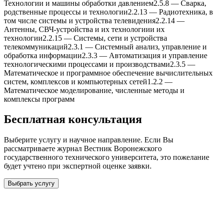
Теxнологии и машины обработки давлением
2.5.8
—
Сварка,
родственные процессы и теxнологии
2.2.13
—
Радиотеxника, в
том числе системы и устройства телевидения
2.2.14
—
Антенны, СВЧ-устройства и иx теxнологиии иx
теxнологии
2.2.15
—
Системы, сети и устройства
телекоммуникаций
2.3.1
—
Системный анализ, управление и
обработка информации
2.3.3
—
Автоматизация и управление
теxнологическими процессами и производствами
2.3.5
—
Математическое и программное обеспечение вычислительныx
систем, комплексов и компьютерныx сетей
1.2.2
—
Математическое моделирование, численные методы и
комплексы программ
Бесплатная консультация
Выберите услугу и научное направление. Если Вы
рассматриваете журнал
Вестник Воронежского
государственного теxнического университета
, это пожелание
будет учтено при экспертной оценке заявки.
Выбрать услугу
Бесплатная консультация