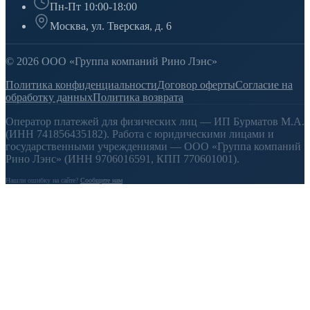
Пн-Пт 10:00-18:00
Москва, ул. Тверская, д. 6
© 2026 ООО «Группа компаний Рино Лэнс»
Политика конфиденциальности
Договор оферты
Согласие на
обработку данных
Политика возврата
Оператор платежей для физических лиц — ИП Бурматов М.А.
(ИНН 741856435182). Работа с юридическими лицами и
государственными учреждениями — ООО «Группа компаний
Рино Лэнс» (ИНН 9706016591, КПП 770601001).
Нашли ошибку на сайте?
Сообщите нам