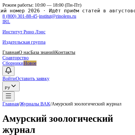
Режим работы: 10:00 — 18:00 (Пн-Пт)
номер 2026
·
Идёт приём статей в августовский
8 (800) 301-88-45
·
institut@rinolens.ru
IRL
Институт Рино Лэнс
Издательская группа
Главная
О нас
База знаний
Контакты
Соавторство
Сборники
Новое
Войти
Оставить заявку
РУ
Главная
/
Журналы ВАК
/
Амурский зоологический журнал
Амурский зоологический
журнал