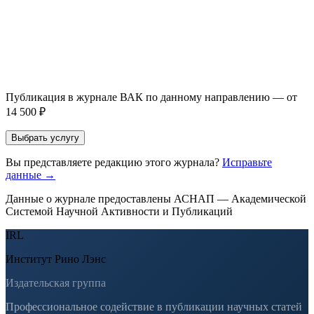
Оставить заявку
Если Вы указали предпочтительный журнал или требования к
публикации, эти пожелания будут учтены при рассмотрении
заявки. Окончательное решение о возможном направлении
статьи принимается по результатам экспертной оценки.
Публикация в журнале ВАК по данному направлению — от
14 500 ₽
Выбрать услугу
Вы представляете редакцию этого журнала?
Исправьте
данные →
Данные о журнале предоставлены АСНАП — Академической
Системой Научной Активности и Публикаций
IRL
Институт Рино Лэнс
Издательская группа
Профессиональное содействие в публикации научных статей