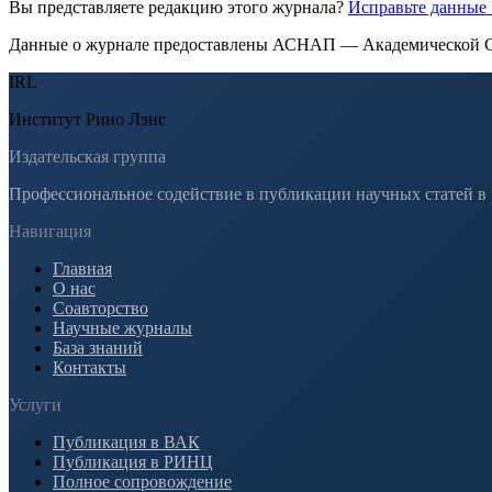
Вы представляете редакцию этого журнала?
Исправьте данные
Данные о журнале предоставлены АСНАП — Академической С
IRL
Институт Рино Лэнс
Издательская группа
Профессиональное содействие в публикации научных статей в
Навигация
Главная
О нас
Соавторство
Научные журналы
База знаний
Контакты
Услуги
Публикация в ВАК
Публикация в РИНЦ
Полное сопровождение