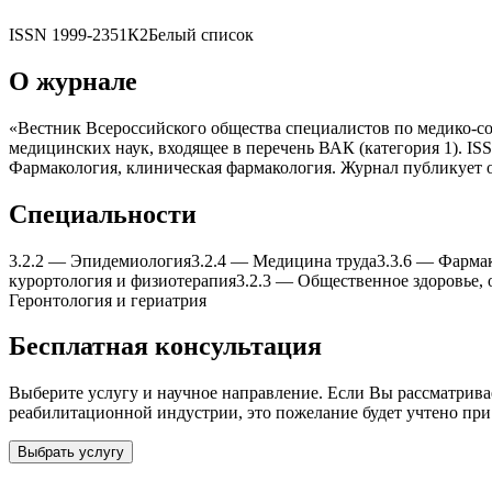
ISSN
1999-2351
К2
Белый список
О журнале
«Вестник Всероссийского общества специалистов по медико-с
медицинских наук, входящее в перечень ВАК (категория 1). IS
Фармакология, клиническая фармакология. Журнал публикует о
Специальности
3.2.2
—
Эпидемиология
3.2.4
—
Медицина труда
3.3.6
—
Фармак
курортология и физиотерапия
3.2.3
—
Общественное здоровье, 
Геронтология и гериатрия
Бесплатная консультация
Выберите услугу и научное направление. Если Вы рассматрив
реабилитационной индустрии
, это пожелание будет учтено при
Выбрать услугу