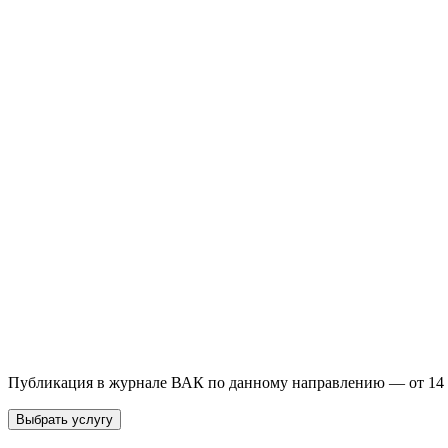
Бесплатная консультация
Выберите необходимую услугу: публикацию готовой статьи, до
направления и требований к публикации.
93 000+ публикаций
·
98 журналов ВАК
·
12 лет опыта
Услуга *
Публикация готовой статьи
с файлом статьи
Доработка + публикаци
Имя *
Email *
Направление *
Прикрепить файл статьи *
Оставить заявку
Если Вы указали предпочтительный журнал или требования к 
принимается по результатам экспертной оценки.
Публикация в журнале ВАК по данному направлению — от 14 
Выбрать услугу