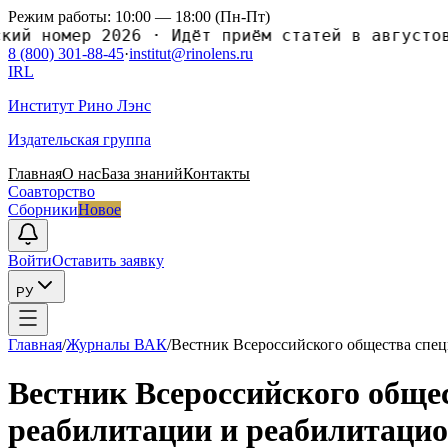
Режим работы: 10:00 — 18:00 (Пн-Пт)
ий номер 2026
·
Идёт приём статей в августовс
8 (800) 301-88-45
·
institut@rinolens.ru
IRL
Институт Рино Лэнс
Издательская группа
Главная
О нас
База знаний
Контакты
Соавторство
Сборники
Новое
Войти
Оставить заявку
РУ
Главная
/
Журналы ВАК
/
Вестник Всероссийского общества спец
Вестник Всероссийского общес
реабилитации и реабилитаци