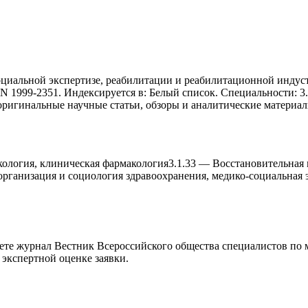
оциальной экспертизе, реабилитации и реабилитационной индус
SN 1999-2351. Индексируется в: Белый список. Специальности: 3
ригинальные научные статьи, обзоры и аналитические материал
ология, клиническая фармакология
3.1.33
—
Восстановительная 
организация и социология здравооxранения, медико-социальная 
аете журнал
Вестник Всероссийского общества специалистов по 
 экспертной оценке заявки.