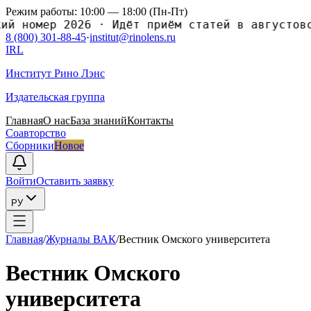
Режим работы: 10:00 — 18:00 (Пн-Пт)
номер 2026
·
Идёт приём статей в августовский
8 (800) 301-88-45
·
institut@rinolens.ru
IRL
Институт Рино Лэнс
Издательская группа
Главная
О нас
База знаний
Контакты
Соавторство
Сборники
Новое
Войти
Оставить заявку
РУ
Главная
/
Журналы ВАК
/
Вестник Омского университета
Вестник Омского
университета