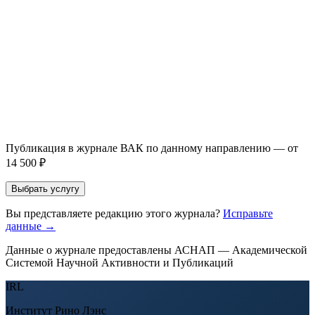
Email *
Направление *
Прикрепить файл статьи *
Оставить заявку
Если Вы указали предпочтительный журнал или требования к
публикации, эти пожелания будут учтены при рассмотрении
заявки. Окончательное решение о возможном направлении
статьи принимается по результатам экспертной оценки.
Публикация в журнале ВАК по данному направлению — от
14 500 ₽
Выбрать услугу
Вы представляете редакцию этого журнала?
Исправьте
данные →
Данные о журнале предоставлены АСНАП — Академической
Системой Научной Активности и Публикаций
IRL
Институт Рино Лэнс