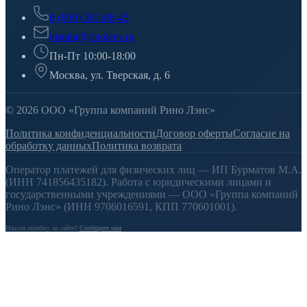
8 (800) 301-88-45
institut@rinolens.ru
Пн-Пт 10:00-18:00
Москва, ул. Тверская, д. 6
© 2026 ООО «Группа компаний Рино Лэнс»
Политика конфиденциальности
Договор оферты
Согласие на
обработку данных
Политика возврата
Оператор платежей для физических лиц — ИП Бурматов М.А.
(ИНН 741856435182). Работа с юридическими лицами и
государственными учреждениями — ООО «Группа компаний
Рино Лэнс» (ИНН 9706016591, КПП 770601001).
Нашли ошибку на сайте?
Сообщите нам