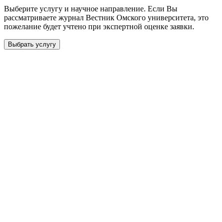
Выберите услугу и научное направление. Если Вы
рассматриваете журнал
Вестник Омского университета
, это
пожелание будет учтено при экспертной оценке заявки.
Выбрать услугу
Бесплатная консультация
Выберите необходимую услугу: публикацию готовой статьи,
доработку, подготовку статьи или повышение индекса Хирша.
Заявка будет рассмотрена специалистом с учётом научного
направления и требований к публикации.
93 000+ публикаций
·
98 журналов ВАК
·
12 лет
опыта
Услуга *
Публикация готовой статьи
с файлом статьи
Доработка + публикация
с файлом статьи
Написание + публикация
тема + шифр ВАК
Повышение индекса Хирша
от 6 000 ₽
Имя *