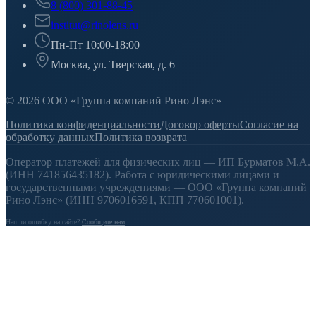
8 (800) 301-88-45
institut@rinolens.ru
Пн-Пт 10:00-18:00
Москва, ул. Тверская, д. 6
© 2026 ООО «Группа компаний Рино Лэнс»
Политика конфиденциальности
Договор оферты
Согласие на
обработку данных
Политика возврата
Оператор платежей для физических лиц — ИП Бурматов М.А.
(ИНН 741856435182). Работа с юридическими лицами и
государственными учреждениями — ООО «Группа компаний
Рино Лэнс» (ИНН 9706016591, КПП 770601001).
Нашли ошибку на сайте?
Сообщите нам