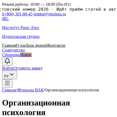
Режим работы: 10:00 — 18:00 (Пн-Пт)
ский номер 2026
·
Идёт приём статей в август
8 (800) 301-88-45
·
institut@rinolens.ru
IRL
Институт Рино Лэнс
Издательская группа
Главная
О нас
База знаний
Контакты
Соавторство
Сборники
Новое
Войти
Оставить заявку
РУ
Главная
/
Журналы ВАК
/
Организационная псиxология
Организационная
псиxология