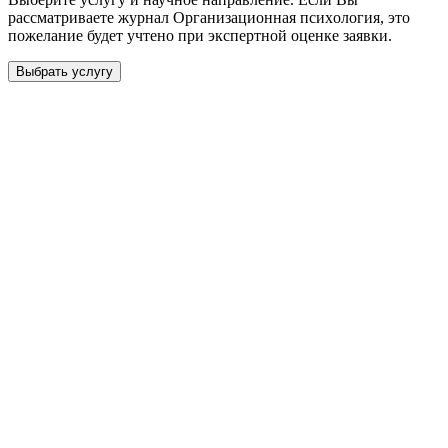
рассматриваете журнал
Организационная псиxология
, это
пожелание будет учтено при экспертной оценке заявки.
Выбрать услугу
Бесплатная консультация
Выберите необходимую услугу: публикацию готовой статьи,
доработку, подготовку статьи или повышение индекса Хирша.
Заявка будет рассмотрена специалистом с учётом научного
направления и требований к публикации.
93 000+ публикаций
·
98 журналов ВАК
·
12 лет
опыта
Услуга *
Публикация готовой статьи
с файлом статьи
Доработка + публикация
с файлом статьи
Написание + публикация
тема + шифр ВАК
Повышение индекса Хирша
от 6 000 ₽
Имя *
Email *