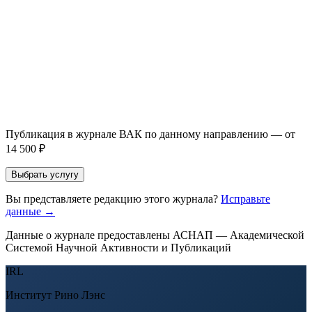
Направление *
Прикрепить файл статьи *
Оставить заявку
Если Вы указали предпочтительный журнал или требования к
публикации, эти пожелания будут учтены при рассмотрении
заявки. Окончательное решение о возможном направлении
статьи принимается по результатам экспертной оценки.
Публикация в журнале ВАК по данному направлению — от
14 500 ₽
Выбрать услугу
Вы представляете редакцию этого журнала?
Исправьте
данные →
Данные о журнале предоставлены АСНАП — Академической
Системой Научной Активности и Публикаций
IRL
Институт Рино Лэнс