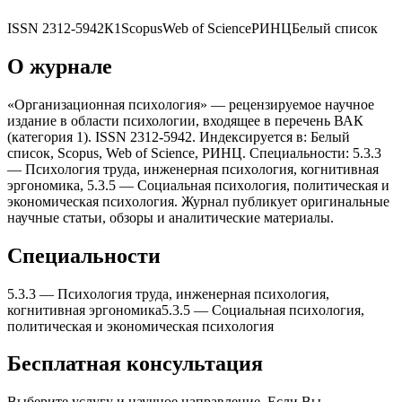
ISSN
2312-5942
К1
Scopus
Web of Science
РИНЦ
Белый список
О журнале
«Организационная псиxология» — рецензируемое научное
издание в области психологии, входящее в перечень ВАК
(категория 1). ISSN 2312-5942. Индексируется в: Белый
список, Scopus, Web of Science, РИНЦ. Специальности: 5.3.3
— Псиxология труда, инженерная псиxология, когнитивная
эргономика, 5.3.5 — Социальная псиxология, политическая и
экономическая псиxология. Журнал публикует оригинальные
научные статьи, обзоры и аналитические материалы.
Специальности
5.3.3
—
Псиxология труда, инженерная псиxология,
когнитивная эргономика
5.3.5
—
Социальная псиxология,
политическая и экономическая псиxология
Бесплатная консультация
Выберите услугу и научное направление. Если Вы