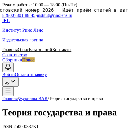
Режим работы: 10:00 — 18:00 (Пн-Пт)
вский номер 2026
·
Идёт приём статей в авгус
8 (800) 301-88-45
·
institut@rinolens.ru
IRL
Институт Рино Лэнс
Издательская группа
Главная
О нас
База знаний
Контакты
Соавторство
Сборники
Новое
Войти
Оставить заявку
РУ
Главная
/
Журналы ВАК
/
Теория государства и права
Теория государства и права
ISSN
2500-0837
К1