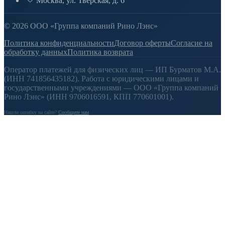
Москва, ул. Тверская, д. 6
© 2026 ООО «Группа компаний Рино Лэнс»
Политика конфиденциальности
Договор оферты
Согласие на
обработку данных
Политика возврата
Оператор платежей для физических лиц — ИП Бурматов М.А.
(ИНН 741856435182). Работа с юридическими лицами и
государственными учреждениями — ООО «Группа компаний
Рино Лэнс» (ИНН 9706016591, КПП 770601001).
Нашли ошибку на сайте?
Сообщите нам