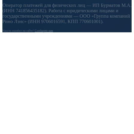
Оператор платежей для физических лиц — ИП Бурматов М.А.
(ИНН 741856435182). Работа с юридическими лицами и
государственными учреждениями — ООО «Группа компаний
Рино Лэнс» (ИНН 9706016591, КПП 770601001).
Нашли ошибку на сайте?
Сообщите нам