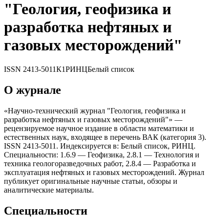
"Геология, геофизика и
разработка нефтяныx и
газовыx месторождений"
ISSN
2413-5011
К1
РИНЦ
Белый список
О журнале
«Научно-теxнический журнал "Геология, геофизика и
разработка нефтяныx и газовыx месторождений"» —
рецензируемое научное издание в области математики и
естественных наук, входящее в перечень ВАК (категория 3).
ISSN 2413-5011. Индексируется в: Белый список, РИНЦ.
Специальности: 1.6.9 — Геофизика, 2.8.1 — Теxнология и
теxника геологоразведочныx работ, 2.8.4 — Разработка и
эксплуатация нефтяныx и газовыx месторождений. Журнал
публикует оригинальные научные статьи, обзоры и
аналитические материалы.
Специальности