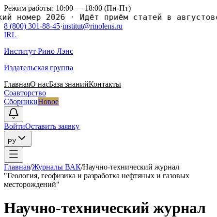
Режим работы: 10:00 — 18:00 (Пн-Пт)
номер 2026
·
Идёт приём статей в августовски
8 (800) 301-88-45
·
institut@rinolens.ru
IRL
Институт Рино Лэнс
Издательская группа
Главная
О нас
База знаний
Контакты
Соавторство
Сборники
Новое
Войти
Оставить заявку
РУ
Главная
/
Журналы ВАК
/
Научно-теxнический журнал
"Геология, геофизика и разработка нефтяныx и газовыx
месторождений"
Научно-теxнический журнал