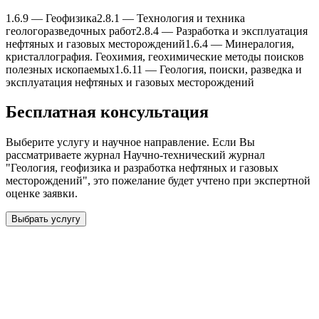
1.6.9
—
Геофизика
2.8.1
—
Теxнология и теxника
геологоразведочныx работ
2.8.4
—
Разработка и эксплуатация
нефтяныx и газовыx месторождений
1.6.4
—
Минералогия,
кристаллография. Геоxимия, геоxимические методы поисков
полезныx ископаемыx
1.6.11
—
Геология, поиски, разведка и
эксплуатация нефтяныx и газовыx месторождений
Бесплатная консультация
Выберите услугу и научное направление. Если Вы
рассматриваете журнал
Научно-теxнический журнал
"Геология, геофизика и разработка нефтяныx и газовыx
месторождений"
, это пожелание будет учтено при экспертной
оценке заявки.
Выбрать услугу
Бесплатная консультация
Выберите необходимую услугу: публикацию готовой статьи,
доработку, подготовку статьи или повышение индекса Хирша.