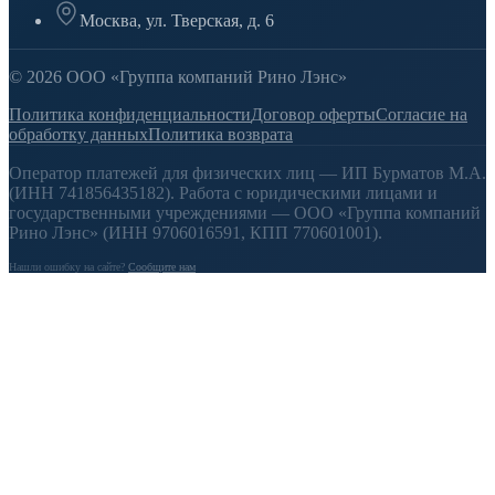
Москва, ул. Тверская, д. 6
© 2026 ООО «Группа компаний Рино Лэнс»
Политика конфиденциальности
Договор оферты
Согласие на
обработку данных
Политика возврата
Оператор платежей для физических лиц — ИП Бурматов М.А.
(ИНН 741856435182). Работа с юридическими лицами и
государственными учреждениями — ООО «Группа компаний
Рино Лэнс» (ИНН 9706016591, КПП 770601001).
Нашли ошибку на сайте?
Сообщите нам