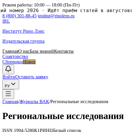
Режим работы: 10:00 — 18:00 (Пн-Пт)
номер 2026
·
Идёт приём статей в августовский
8 (800) 301-88-45
·
institut@rinolens.ru
IRL
Институт Рино Лэнс
Издательская группа
Главная
О нас
База знаний
Контакты
Соавторство
Сборники
Новое
Войти
Оставить заявку
РУ
Главная
/
Журналы ВАК
/
Региональные исследования
Региональные исследования
ISSN
1994-5280
К1
РИНЦ
Белый список