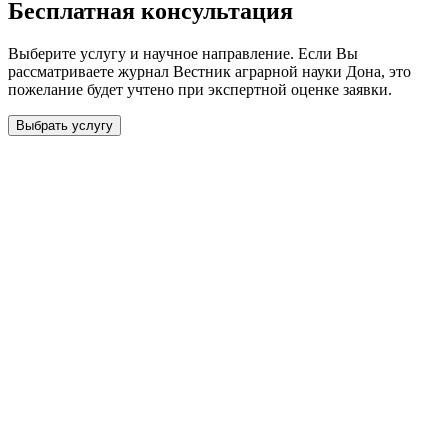
Бесплатная консультация
Выберите услугу и научное направление. Если Вы
рассматриваете журнал
Вестник аграрной науки Дона
, это
пожелание будет учтено при экспертной оценке заявки.
Выбрать услугу
Бесплатная консультация
Выберите необходимую услугу: публикацию готовой статьи,
доработку, подготовку статьи или повышение индекса Хирша.
Заявка будет рассмотрена специалистом с учётом научного
направления и требований к публикации.
93 000+ публикаций
·
98 журналов ВАК
·
12 лет
опыта
Услуга *
Публикация готовой статьи
с файлом статьи
Доработка + публикация
с файлом статьи
Написание + публикация
тема + шифр ВАК