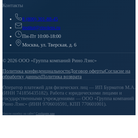
Контакты
8 (800) 301-88-45
institut@rinolens.ru
Пн-Пт 10:00-18:00
Москва, ул. Тверская, д. 6
© 2026 ООО «Группа компаний Рино Лэнс»
Политика конфиденциальности
Договор оферты
Согласие на
обработку данных
Политика возврата
Оператор платежей для физических лиц — ИП Бурматов М.А.
(ИНН 741856435182). Работа с юридическими лицами и
государственными учреждениями — ООО «Группа компаний
Рино Лэнс» (ИНН 9706016591, КПП 770601001).
Нашли ошибку на сайте?
Сообщите нам