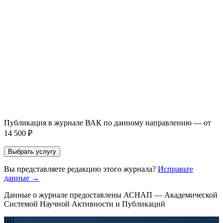
Повышение индекса Хирша
от 6 000 ₽
Имя *
Email *
Направление *
Прикрепить файл статьи *
Оставить заявку
Если Вы указали предпочтительный журнал или требования к
публикации, эти пожелания будут учтены при рассмотрении
заявки. Окончательное решение о возможном направлении
статьи принимается по результатам экспертной оценки.
Публикация в журнале ВАК по данному направлению — от
14 500 ₽
Выбрать услугу
Вы представляете редакцию этого журнала?
Исправьте
данные →
Данные о журнале предоставлены АСНАП — Академической
Системой Научной Активности и Публикаций
IRL