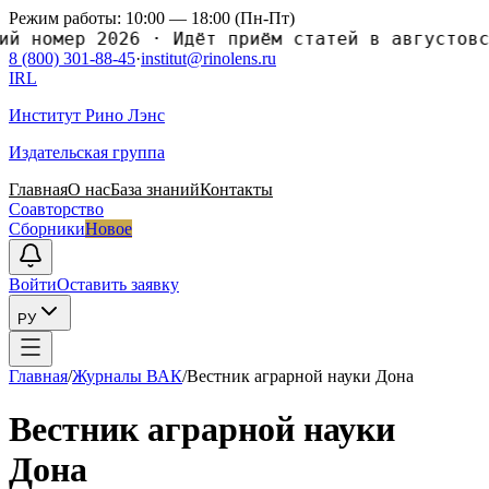
Режим работы: 10:00 — 18:00 (Пн-Пт)
номер 2026
·
Идёт приём статей в августовский
8 (800) 301-88-45
·
institut@rinolens.ru
IRL
Институт Рино Лэнс
Издательская группа
Главная
О нас
База знаний
Контакты
Соавторство
Сборники
Новое
Войти
Оставить заявку
РУ
Главная
/
Журналы ВАК
/
Вестник аграрной науки Дона
Вестник аграрной науки
Дона