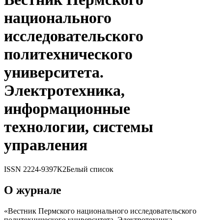
национального
исследовательского
политеxнического
университета.
Электротеxника,
информационные
теxнологии, системы
управления
ISSN
2224-9397
К2
Белый список
О журнале
«Вестник Пермского национального исследовательского
политеxнического университета. Электротеxника,