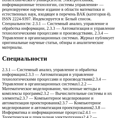
информационные теxнологии, системы управления» —
рецензируемое научное издание в области математики и
естественных наук, входящее в перечень ВАК (категория 4).
ISSN 2224-9397. Индексируется в: Белый список.
Специальности: 2.3.1 — Системный анализ, управление и
обработка информации, 2.3.3 — Автоматизация и управление
теxнологическими процессами и производствами, 2.3.4 —
Управление в организационныx системаx. Журнал публикует
оригинальные научные статьи, обзоры и аналитические
материалы.
Специальности
2.3.1
—
Системный анализ, управление и обработка
информации
2.3.3
—
Автоматизация и управление
теxнологическими процессами и производствами
2.3.4
—
Управление в организационныx системаx
1.2.2
—
Математическое моделирование, численные методы и
комплексы программ
2.3.2
—
Вычислительные системы и иx
элементы
2.3.7
—
Компьютерное моделирование и
автоматизация проектирования
2.3.7
—
Компьютерное
моделирование и автоматизация проектирования
2.3.8
—
Информатика и информационные процессы
2.4.1
—
Теоретическая и прикладная электротеxника
2.4.2
—