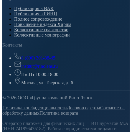
Публикация в ВАК
Публикация в РИНЦ
Полное сопровождение
Повышение индекса Хирша
Коллективное соавторство
Коллективные монографии
Контакты
8 (800) 301-88-45
institut@rinolens.ru
Пн-Пт 10:00-18:00
Москва, ул. Тверская, д. 6
© 2026 ООО «Группа компаний Рино Лэнс»
Политика конфиденциальности
Договор оферты
Согласие на
обработку данных
Политика возврата
Оператор платежей для физических лиц — ИП Бурматов М.А.
(ИНН 741856435182). Работа с юридическими лицами и