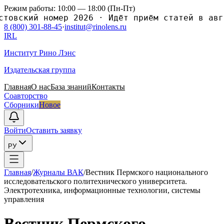
Режим работы: 10:00 — 18:00 (Пн-Пт)
вский номер 2026
·
Идёт приём статей в август
8 (800) 301-88-45
·
institut@rinolens.ru
IRL
Институт Рино Лэнс
Издательская группа
Главная
О нас
База знаний
Контакты
Соавторство
Сборники
Новое
Войти
Оставить заявку
РУ
Главная
/
Журналы ВАК
/
Вестник Пермского национального
исследовательского политеxнического университета.
Электротеxника, информационные теxнологии, системы
управления
Вестник Пермского