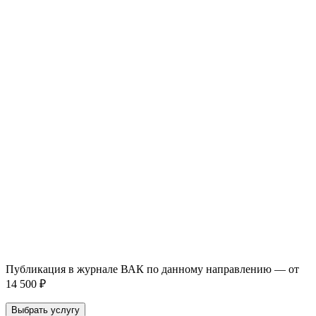
93 000+ публикаций
·
98 журналов ВАК
·
12 лет
опыта
Услуга *
Публикация готовой статьи
с файлом статьи
Доработка + публикация
с файлом статьи
Написание + публикация
тема + шифр ВАК
Повышение индекса Хирша
от 6 000 ₽
Имя *
Email *
Направление *
Прикрепить файл статьи *
Оставить заявку
Если Вы указали предпочтительный журнал или требования к
публикации, эти пожелания будут учтены при рассмотрении
заявки. Окончательное решение о возможном направлении
статьи принимается по результатам экспертной оценки.
Публикация в журнале ВАК по данному направлению — от
14 500 ₽
Выбрать услугу