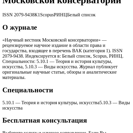
Московской консерватории
ISSN
2079-9438
К1
Scopus
РИНЦ
Белый список
О журнале
«Научный вестник Московской консерватории» —
рецензируемое научное издание в области права и
государства, входящее в перечень ВАК (категория 1). ISSN
2079-9438. Индексируется в: Белый список, Scopus, РИНЦ.
Специальности: 5.10.1 — Теория и история культуры,
искусства, 5.10.3 — Виды искусства. Журнал публикует
оригинальные научные статьи, обзоры и аналитические
материалы.
Специальности
5.10.1
—
Теория и история культуры, искусства
5.10.3
—
Виды
искусства
Бесплатная консультация
Выберите услугу и научное направление. Если Вы