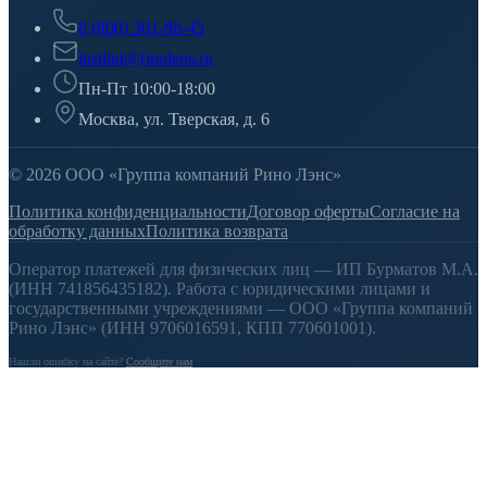
8 (800) 301-88-45
institut@rinolens.ru
Пн-Пт 10:00-18:00
Москва, ул. Тверская, д. 6
© 2026 ООО «Группа компаний Рино Лэнс»
Политика конфиденциальности
Договор оферты
Согласие на
обработку данных
Политика возврата
Оператор платежей для физических лиц — ИП Бурматов М.А.
(ИНН 741856435182). Работа с юридическими лицами и
государственными учреждениями — ООО «Группа компаний
Рино Лэнс» (ИНН 9706016591, КПП 770601001).
Нашли ошибку на сайте?
Сообщите нам