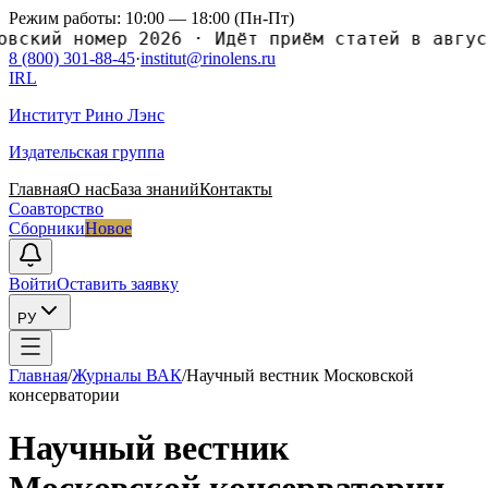
Режим работы: 10:00 — 18:00 (Пн-Пт)
ий номер 2026
·
Идёт приём статей в августов
8 (800) 301-88-45
·
institut@rinolens.ru
IRL
Институт Рино Лэнс
Издательская группа
Главная
О нас
База знаний
Контакты
Соавторство
Сборники
Новое
Войти
Оставить заявку
РУ
Главная
/
Журналы ВАК
/
Научный вестник Московской
консерватории
Научный вестник