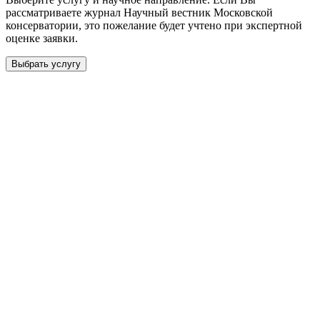
рассматриваете журнал
Научный вестник Московской
консерватории
, это пожелание будет учтено при экспертной
оценке заявки.
Выбрать услугу
Бесплатная консультация
Выберите необходимую услугу: публикацию готовой статьи,
доработку, подготовку статьи или повышение индекса Хирша.
Заявка будет рассмотрена специалистом с учётом научного
направления и требований к публикации.
93 000+ публикаций
·
98 журналов ВАК
·
12 лет
опыта
Услуга *
Публикация готовой статьи
с файлом статьи
Доработка + публикация
с файлом статьи
Написание + публикация
тема + шифр ВАК
Повышение индекса Хирша
от 6 000 ₽
Имя *