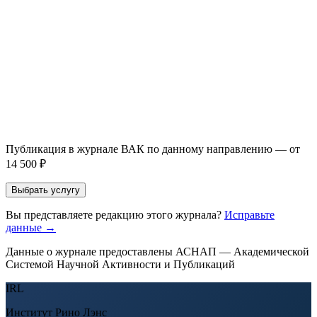
Email *
Направление *
Прикрепить файл статьи *
Оставить заявку
Если Вы указали предпочтительный журнал или требования к
публикации, эти пожелания будут учтены при рассмотрении
заявки. Окончательное решение о возможном направлении
статьи принимается по результатам экспертной оценки.
Публикация в журнале ВАК по данному направлению — от
14 500 ₽
Выбрать услугу
Вы представляете редакцию этого журнала?
Исправьте
данные →
Данные о журнале предоставлены АСНАП — Академической
Системой Научной Активности и Публикаций
IRL
Институт Рино Лэнс