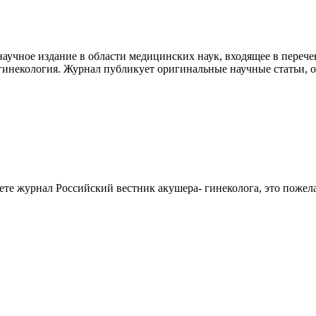
учное издание в области медицинских наук, входящее в перечен
гинекология. Журнал публикует оригинальные научные статьи, 
аете журнал
Российский вестник акушера- гинеколога
, это пожел
работку, подготовку статьи или повышение индекса Хирша. Заяв