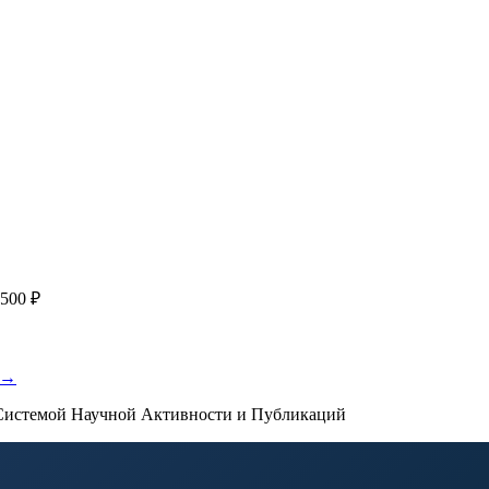
я
с файлом статьи
Написание + публикация
тема + шифр ВАК
Повышен
публикации, эти пожелания будут учтены при рассмотрении зая
500 ₽
 →
истемой Научной Активности и Публикаций