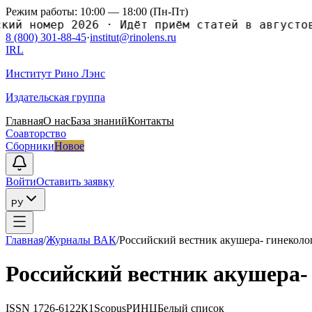
Режим работы: 10:00 — 18:00 (Пн-Пт)
ий номер 2026
·
Идёт приём статей в августовс
8 (800) 301-88-45
·
institut@rinolens.ru
IRL
Институт Рино Лэнс
Издательская группа
Главная
О нас
База знаний
Контакты
Соавторство
Сборники
Новое
Войти
Оставить заявку
РУ
Главная
/
Журналы ВАК
/
Российский вестник акушера- гинеколо
Российский вестник акушера-
ISSN
1726-6122
К1
Scopus
РИНЦ
Белый список