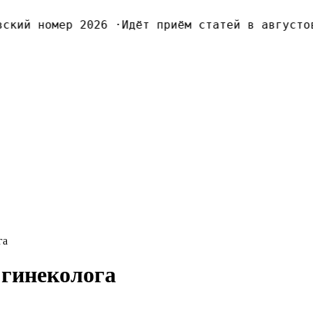
кий номер 2026
·
Идёт приём статей в августовс
га
 гинеколога