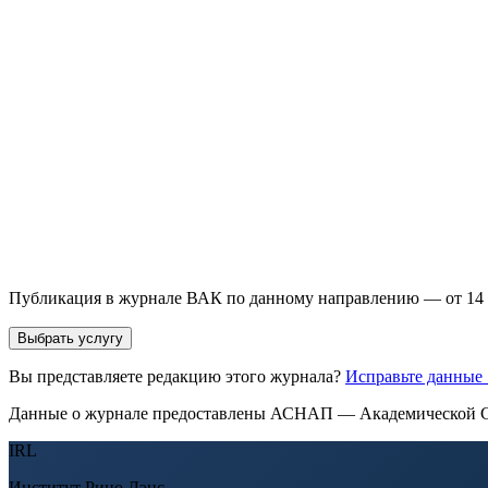
93 000+ публикаций
·
98 журналов ВАК
·
12 лет опыта
Услуга *
Публикация готовой статьи
с файлом статьи
Доработка + публикаци
Имя *
Email *
Направление *
Прикрепить файл статьи *
Оставить заявку
Если Вы указали предпочтительный журнал или требования к 
принимается по результатам экспертной оценки.
Публикация в журнале ВАК по данному направлению — от 14 
Выбрать услугу
Вы представляете редакцию этого журнала?
Исправьте данные
Данные о журнале предоставлены АСНАП — Академической С
IRL
Институт Рино Лэнс