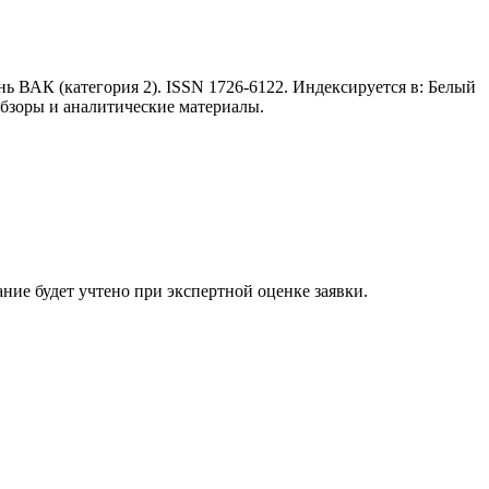
ь ВАК (категория 2). ISSN 1726-6122. Индексируется в: Белый
обзоры и аналитические материалы.
ание будет учтено при экспертной оценке заявки.
ка будет рассмотрена специалистом с учётом научного