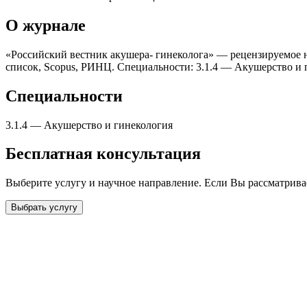
О журнале
«Российский вестник акушера- гинеколога» — рецензируемое на
список, Scopus, РИНЦ. Специальности: 3.1.4 — Акушерство и 
Специальности
3.1.4
—
Акушерство и гинекология
Бесплатная консультация
Выберите услугу и научное направление. Если Вы рассматрив
Выбрать услугу
Бесплатная консультация
Выберите необходимую услугу: публикацию готовой статьи, до
направления и требований к публикации.