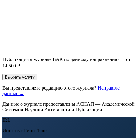
Направление *
Прикрепить файл статьи *
Оставить заявку
Если Вы указали предпочтительный журнал или требования к
публикации, эти пожелания будут учтены при рассмотрении
заявки. Окончательное решение о возможном направлении
статьи принимается по результатам экспертной оценки.
Публикация в журнале ВАК по данному направлению — от
14 500 ₽
Выбрать услугу
Вы представляете редакцию этого журнала?
Исправьте
данные →
Данные о журнале предоставлены АСНАП — Академической
Системой Научной Активности и Публикаций
IRL
Институт Рино Лэнс