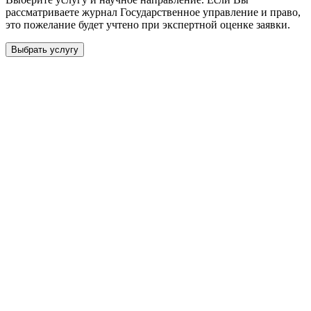
рассматриваете журнал
Государственное управление и право
,
это пожелание будет учтено при экспертной оценке заявки.
Выбрать услугу
Бесплатная консультация
Выберите необходимую услугу: публикацию готовой статьи,
доработку, подготовку статьи или повышение индекса Хирша.
Заявка будет рассмотрена специалистом с учётом научного
направления и требований к публикации.
93 000+ публикаций
·
98 журналов ВАК
·
12 лет
опыта
Услуга *
Публикация готовой статьи
с файлом статьи
Доработка + публикация
с файлом статьи
Написание + публикация
тема + шифр ВАК
Повышение индекса Хирша
от 6 000 ₽
Имя *
Email *