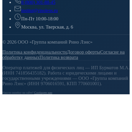
8 (800) 301-88-45
institut@rinolens.ru
Пн-Пт 10:00-18:00
Москва, ул. Тверская, д. 6
© 2026 ООО «Группа компаний Рино Лэнс»
Политика конфиденциальности
Договор оферты
Согласие на
обработку данных
Политика возврата
Оператор платежей для физических лиц — ИП Бурматов М.А.
(ИНН 741856435182). Работа с юридическими лицами и
государственными учреждениями — ООО «Группа компаний
Рино Лэнс» (ИНН 9706016591, КПП 770601001).
Нашли ошибку на сайте?
Сообщите нам