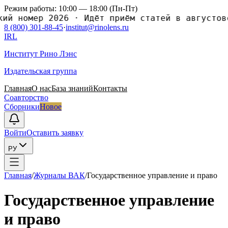
Режим работы: 10:00 — 18:00 (Пн-Пт)
 номер 2026
·
Идёт приём статей в августовски
8 (800) 301-88-45
·
institut@rinolens.ru
IRL
Институт Рино Лэнс
Издательская группа
Главная
О нас
База знаний
Контакты
Соавторство
Сборники
Новое
Войти
Оставить заявку
РУ
Главная
/
Журналы ВАК
/
Государственное управление и право
Государственное управление
и право