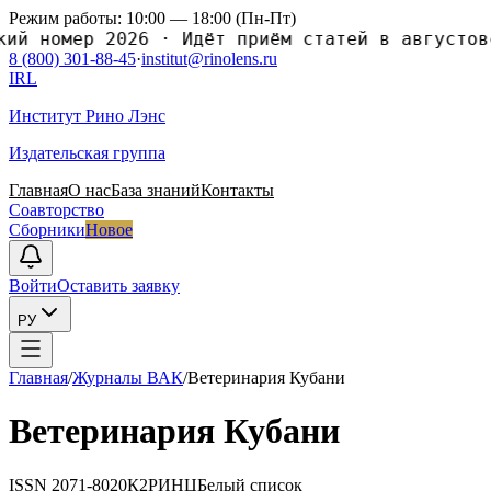
Режим работы: 10:00 — 18:00 (Пн-Пт)
номер 2026
·
Идёт приём статей в августовски
8 (800) 301-88-45
·
institut@rinolens.ru
IRL
Институт Рино Лэнс
Издательская группа
Главная
О нас
База знаний
Контакты
Соавторство
Сборники
Новое
Войти
Оставить заявку
РУ
Главная
/
Журналы ВАК
/
Ветеринария Кубани
Ветеринария Кубани
ISSN
2071-8020
К2
РИНЦ
Белый список