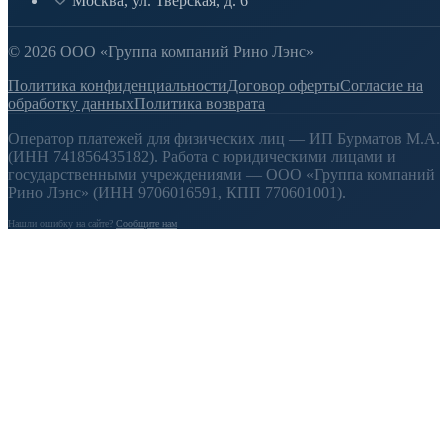
Москва, ул. Тверская, д. 6
© 2026 ООО «Группа компаний Рино Лэнс»
Политика конфиденциальности
Договор оферты
Согласие на
обработку данных
Политика возврата
Оператор платежей для физических лиц — ИП Бурматов М.А.
(ИНН 741856435182). Работа с юридическими лицами и
государственными учреждениями — ООО «Группа компаний
Рино Лэнс» (ИНН 9706016591, КПП 770601001).
Нашли ошибку на сайте?
Сообщите нам