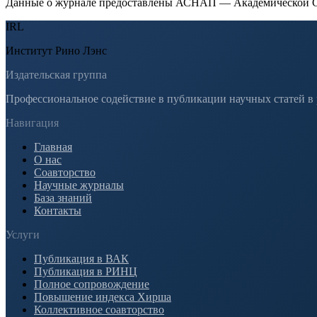
Данные о журнале предоставлены АСНАП — Академической С
IRL
Институт Рино Лэнс
Издательская группа
Профессиональное содействие в публикации научных статей в
Навигация
Главная
О нас
Соавторство
Научные журналы
База знаний
Контакты
Услуги
Публикация в ВАК
Публикация в РИНЦ
Полное сопровождение
Повышение индекса Хирша
Коллективное соавторство