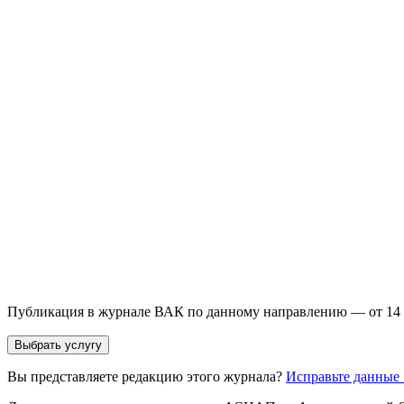
Выберите необходимую услугу: публикацию готовой статьи, до
направления и требований к публикации.
93 000+ публикаций
·
98 журналов ВАК
·
12 лет опыта
Услуга *
Публикация готовой статьи
с файлом статьи
Доработка + публикаци
Имя *
Email *
Направление *
Прикрепить файл статьи *
Оставить заявку
Если Вы указали предпочтительный журнал или требования к 
принимается по результатам экспертной оценки.
Публикация в журнале ВАК по данному направлению — от 14 
Выбрать услугу
Вы представляете редакцию этого журнала?
Исправьте данные