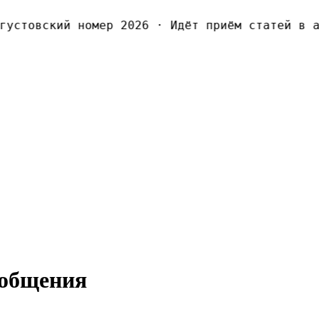
стовский номер 2026
·
Идёт приём статей в ав
ообщения