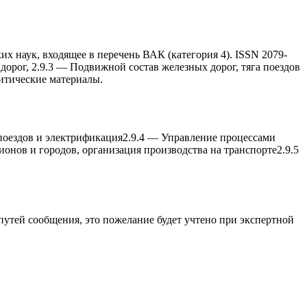
х наук, входящее в перечень ВАК (категория 4). ISSN 2079-
орог, 2.9.3 — Подвижной состав железныx дорог, тяга поездов
итические материалы.
поездов и электрификация
2.9.4
—
Управление процессами
ионов и городов, организация производства на транспорте
2.9.5
 путей сообщения
, это пожелание будет учтено при экспертной