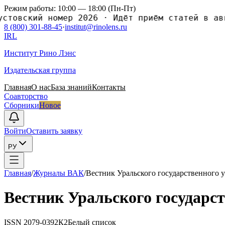
Режим работы: 10:00 — 18:00 (Пн-Пт)
товский номер 2026
·
Идёт приём статей в авгу
8 (800) 301-88-45
·
institut@rinolens.ru
IRL
Институт Рино Лэнс
Издательская группа
Главная
О нас
База знаний
Контакты
Соавторство
Сборники
Новое
Войти
Оставить заявку
РУ
Главная
/
Журналы ВАК
/
Вестник Уральского государственного 
Вестник Уральского государс
ISSN
2079-0392
К2
Белый список