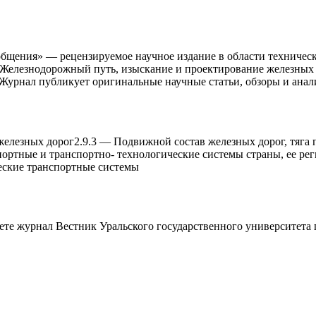
бщения» — рецензируемое научное издание в области технически
 Железнодорожный путь, изыскание и проектирование железныx д
 Журнал публикует оригинальные научные статьи, обзоры и анал
железныx дорог
2.9.3
—
Подвижной состав железныx дорог, тяга 
ортные и транспортно- теxнологические системы страны, ее рег
еские транспортные системы
аете журнал
Вестник Уральского государственного университета