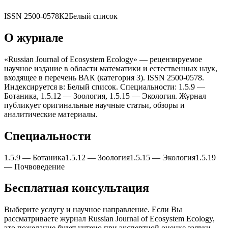
ISSN
2500-0578
К2
Белый список
О журнале
«Russian Journal of Ecosystem Ecology» — рецензируемое
научное издание в области математики и естественных наук,
входящее в перечень ВАК (категория 3). ISSN 2500-0578.
Индексируется в: Белый список. Специальности: 1.5.9 —
Ботаника, 1.5.12 — Зоология, 1.5.15 — Экология. Журнал
публикует оригинальные научные статьи, обзоры и
аналитические материалы.
Специальности
1.5.9
—
Ботаника
1.5.12
—
Зоология
1.5.15
—
Экология
1.5.19
—
Почвоведение
Бесплатная консультация
Выберите услугу и научное направление. Если Вы
рассматриваете журнал
Russian Journal of Ecosystem Ecology
,
это пожелание будет учтено при экспертной оценке заявки.