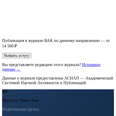
Прикрепить файл статьи *
Оставить заявку
Если Вы указали предпочтительный журнал или требования к
публикации, эти пожелания будут учтены при рассмотрении
заявки. Окончательное решение о возможном направлении
статьи принимается по результатам экспертной оценки.
Публикация в журнале ВАК по данному направлению — от
14 500 ₽
Выбрать услугу
Вы представляете редакцию этого журнала?
Исправьте
данные →
Данные о журнале предоставлены АСНАП — Академической
Системой Научной Активности и Публикаций
IRL
Институт Рино Лэнс
Издательская группа