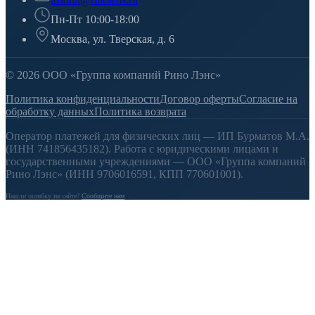
Пн-Пт 10:00-18:00
Москва, ул. Тверская, д. 6
© 2026 ООО «Группа компаний Рино Лэнс»
Политика конфиденциальности
Договор оферты
Согласие на
обработку данных
Политика возврата
Оператор платежей для физических лиц — ИП Бурматов М.А.
(ИНН 741856435182). Работа с юридическими лицами и
государственными учреждениями — ООО «Группа компаний
Рино Лэнс» (ИНН 9706016591, КПП 770601001).
Нашли ошибку на сайте?
Сообщите нам