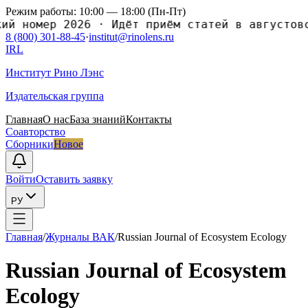
Режим работы: 10:00 — 18:00 (Пн-Пт)
номер 2026
·
Идёт приём статей в августовский
8 (800) 301-88-45
·
institut@rinolens.ru
IRL
Институт Рино Лэнс
Издательская группа
Главная
О нас
База знаний
Контакты
Соавторство
Сборники
Новое
Войти
Оставить заявку
РУ
Главная
/
Журналы ВАК
/
Russian Journal of Ecosystem Ecology
Russian Journal of Ecosystem
Ecology