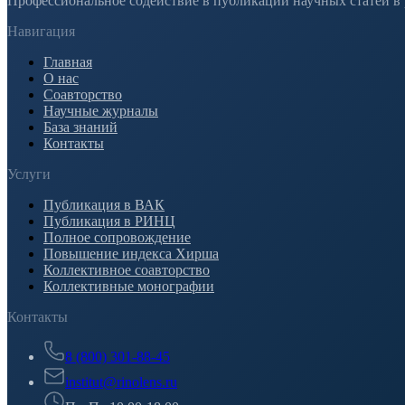
Профессиональное содействие в публикации научных статей в
Навигация
Главная
О нас
Соавторство
Научные журналы
База знаний
Контакты
Услуги
Публикация в ВАК
Публикация в РИНЦ
Полное сопровождение
Повышение индекса Хирша
Коллективное соавторство
Коллективные монографии
Контакты
8 (800) 301-88-45
institut@rinolens.ru