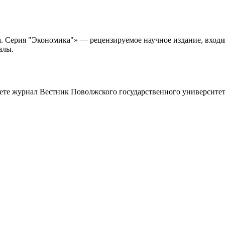
. Серия "Экономика"» — рецензируемое научное издание, входя
алы.
аете журнал
Вестник Поволжского государственного университет
работку, подготовку статьи или повышение индекса Хирша. Заяв
я
с файлом статьи
Написание + публикация
тема + шифр ВАК
Повышен