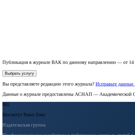
Имя *
Email *
Направление *
Прикрепить файл статьи *
Оставить заявку
Если Вы указали предпочтительный журнал или требования к 
принимается по результатам экспертной оценки.
Публикация в журнале ВАК по данному направлению — от 14 
Выбрать услугу
Вы представляете редакцию этого журнала?
Исправьте данные
Данные о журнале предоставлены АСНАП — Академической С
IRL
Институт Рино Лэнс
Издательская группа