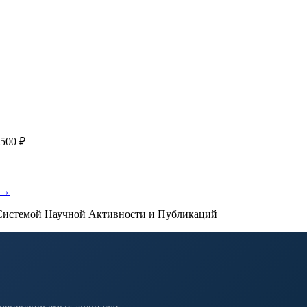
публикации, эти пожелания будут учтены при рассмотрении зая
500 ₽
 →
истемой Научной Активности и Публикаций