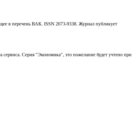
щее в перечень ВАК. ISSN 2073-9338. Журнал публикует
а сервиса. Серия "Экономика"
, это пожелание будет учтено при
ка будет рассмотрена специалистом с учётом научного
ие индекса Хирша
от 6 000 ₽