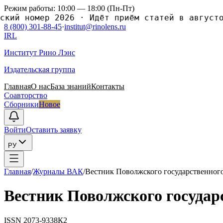
Режим работы: 10:00 — 18:00 (Пн-Пт)
кий номер 2026
·
Идёт приём статей в августов
8 (800) 301-88-45
·
institut@rinolens.ru
IRL
Институт Рино Лэнс
Издательская группа
Главная
О нас
База знаний
Контакты
Соавторство
Сборники
Новое
Войти
Оставить заявку
РУ
Главная
/
Журналы ВАК
/
Вестник Поволжского государственного
Вестник Поволжского государ
ISSN
2073-9338
К2