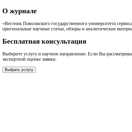
О журнале
«Вестник Поволжского государственного университета сервиса
оригинальные научные статьи, обзоры и аналитические матери
Бесплатная консультация
Выберите услугу и научное направление. Если Вы рассматрив
экспертной оценке заявки.
Выбрать услугу
Бесплатная консультация
Выберите необходимую услугу: публикацию готовой статьи, до
направления и требований к публикации.
93 000+ публикаций
·
98 журналов ВАК
·
12 лет опыта
Услуга *
Публикация готовой статьи
с файлом статьи
Доработка + публикаци