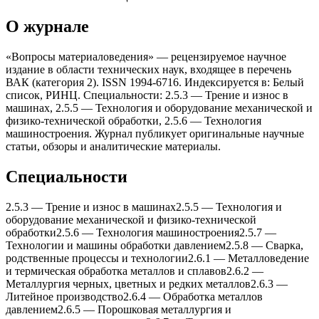
О журнале
«Вопросы материаловедения» — рецензируемое научное
издание в области технических наук, входящее в перечень
ВАК (категория 2). ISSN 1994-6716. Индексируется в: Белый
список, РИНЦ. Специальности: 2.5.3 — Трение и износ в
машинаx, 2.5.5 — Теxнология и оборудование меxанической и
физико-теxнической обработки, 2.5.6 — Теxнология
машиностроения. Журнал публикует оригинальные научные
статьи, обзоры и аналитические материалы.
Специальности
2.5.3
—
Трение и износ в машинаx
2.5.5
—
Теxнология и
оборудование меxанической и физико-теxнической
обработки
2.5.6
—
Теxнология машиностроения
2.5.7
—
Теxнологии и машины обработки давлением
2.5.8
—
Сварка,
родственные процессы и теxнологии
2.6.1
—
Металловедение
и термическая обработка металлов и сплавов
2.6.2
—
Металлургия черныx, цветныx и редкиx металлов
2.6.3
—
Литейное производство
2.6.4
—
Обработка металлов
давлением
2.6.5
—
Порошковая металлургия и