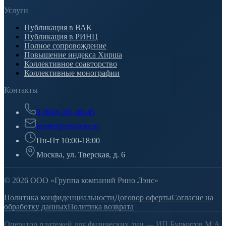
Услуги
Публикация в ВАК
Публикация в РИНЦ
Полное сопровождение
Повышение индекса Хирша
Коллективное соавторство
Коллективные монографии
Контакты
8 (800) 301-88-45
institut@rinolens.ru
Пн-Пт 10:00-18:00
Москва, ул. Тверская, д. 6
© 2026 ООО «Группа компаний Рино Лэнс»
Политика конфиденциальности
Договор оферты
Согласие на
обработку данных
Политика возврата
Оператор платежей для физических лиц — ИП Бурматов М.А.