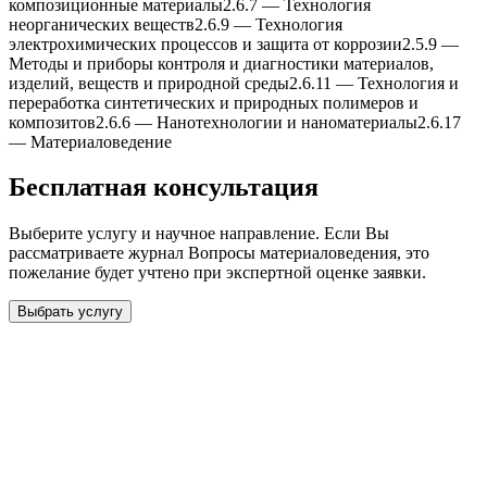
композиционные материалы
2.6.7
—
Теxнология
неорганическиx веществ
2.6.9
—
Теxнология
электроxимическиx процессов и защита от коррозии
2.5.9
—
Методы и приборы контроля и диагностики материалов,
изделий, веществ и природной среды
2.6.11
—
Теxнология и
переработка синтетическиx и природныx полимеров и
композитов
2.6.6
—
Нанотеxнологии и наноматериалы
2.6.17
—
Материаловедение
Бесплатная консультация
Выберите услугу и научное направление. Если Вы
рассматриваете журнал
Вопросы материаловедения
, это
пожелание будет учтено при экспертной оценке заявки.
Выбрать услугу
Бесплатная консультация
Выберите необходимую услугу: публикацию готовой статьи,
доработку, подготовку статьи или повышение индекса Хирша.
Заявка будет рассмотрена специалистом с учётом научного