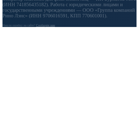
(ИНН 741856435182). Работа с юридическими лицами и
государственными учреждениями — ООО «Группа компаний
Рино Лэнс» (ИНН 9706016591, КПП 770601001).
Нашли ошибку на сайте?
Сообщите нам