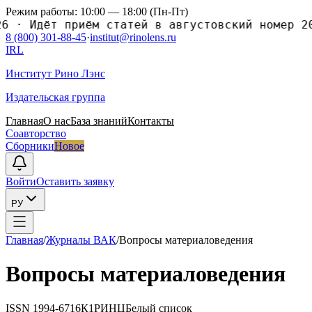
Режим работы: 10:00 — 18:00 (Пн-Пт)
·
Идёт приём статей в августовский номер 2026
8 (800) 301-88-45
·
institut@rinolens.ru
IRL
Институт Рино Лэнс
Издательская группа
Главная
О нас
База знаний
Контакты
Соавторство
Сборники
Новое
Войти
Оставить заявку
РУ
Главная
/
Журналы ВАК
/
Вопросы материаловедения
Вопросы материаловедения
ISSN
1994-6716
К1
РИНЦ
Белый список