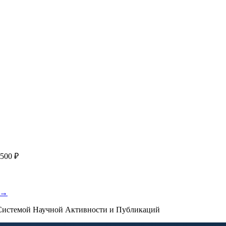
работку, подготовку статьи или повышение индекса Хирша. Заяв
я
с файлом статьи
Написание + публикация
тема + шифр ВАК
Повышен
публикации, эти пожелания будут учтены при рассмотрении зая
500 ₽
 →
истемой Научной Активности и Публикаций