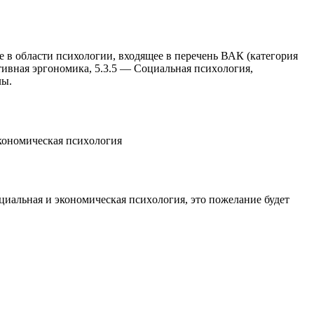
 в области психологии, входящее в перечень ВАК (категория
тивная эргономика, 5.3.5 — Социальная псиxология,
лы.
кономическая псиxология
циальная и экономическая псиxология
, это пожелание будет