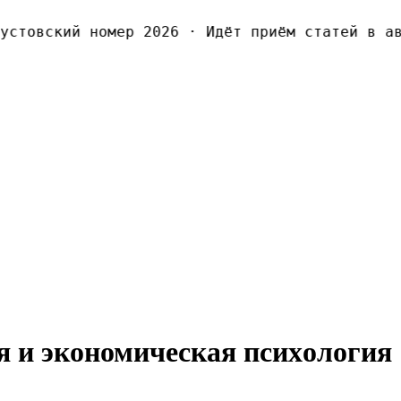
товский номер 2026
·
Идёт приём статей в авг
я и экономическая псиxология