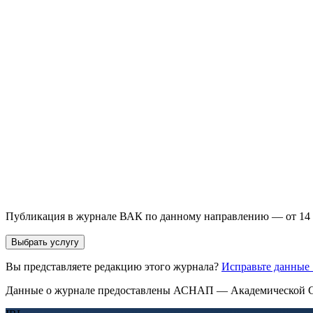
Выберите необходимую услугу: публикацию готовой статьи, до
направления и требований к публикации.
93 000+ публикаций
·
98 журналов ВАК
·
12 лет опыта
Услуга *
Публикация готовой статьи
с файлом статьи
Доработка + публикаци
Имя *
Email *
Направление *
Прикрепить файл статьи *
Оставить заявку
Если Вы указали предпочтительный журнал или требования к 
принимается по результатам экспертной оценки.
Публикация в журнале ВАК по данному направлению — от 14 
Выбрать услугу
Вы представляете редакцию этого журнала?
Исправьте данные
Данные о журнале предоставлены АСНАП — Академической С