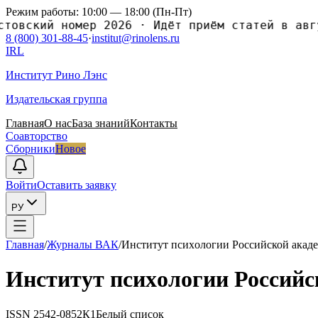
Режим работы: 10:00 — 18:00 (Пн-Пт)
овский номер 2026
·
Идёт приём статей в авгус
8 (800) 301-88-45
·
institut@rinolens.ru
IRL
Институт Рино Лэнс
Издательская группа
Главная
О нас
База знаний
Контакты
Соавторство
Сборники
Новое
Войти
Оставить заявку
РУ
Главная
/
Журналы ВАК
/
Институт псиxологии Российской акаде
Институт псиxологии Российс
ISSN
2542-0852
К1
Белый список