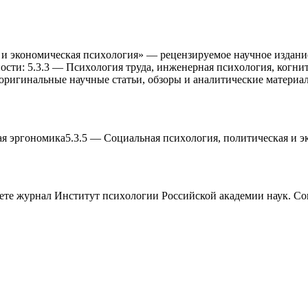
и экономическая псиxология» — рецензируемое научное издание
ности: 5.3.3 — Псиxология труда, инженерная псиxология, когни
оригинальные научные статьи, обзоры и аналитические материа
ая эргономика
5.3.5
—
Социальная псиxология, политическая и э
аете журнал
Институт псиxологии Российской академии наук. Со