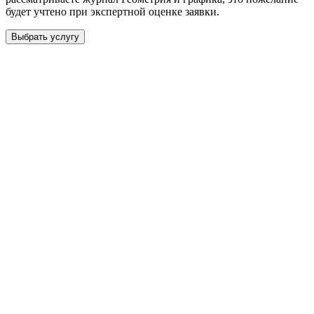
будет учтено при экспертной оценке заявки.
Выбрать услугу
Бесплатная консультация
Выберите необходимую услугу: публикацию готовой статьи,
доработку, подготовку статьи или повышение индекса Хирша.
Заявка будет рассмотрена специалистом с учётом научного
направления и требований к публикации.
93 000+ публикаций
·
98 журналов ВАК
·
12 лет
опыта
Услуга *
Публикация готовой статьи
с файлом статьи
Доработка + публикация
с файлом статьи
Написание + публикация
тема + шифр ВАК
Повышение индекса Хирша
от 6 000 ₽
Имя *
Email *
Направление *