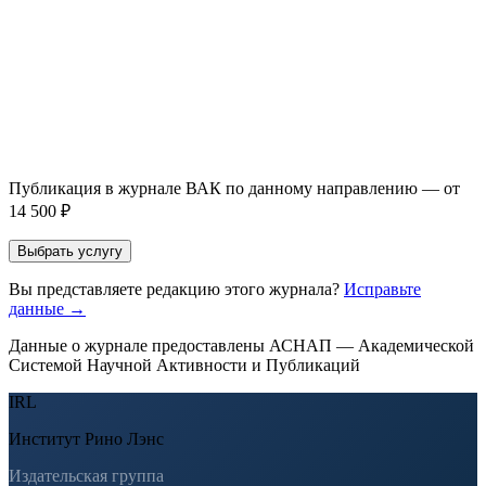
Прикрепить файл статьи *
Оставить заявку
Если Вы указали предпочтительный журнал или требования к
публикации, эти пожелания будут учтены при рассмотрении
заявки. Окончательное решение о возможном направлении
статьи принимается по результатам экспертной оценки.
Публикация в журнале ВАК по данному направлению — от
14 500 ₽
Выбрать услугу
Вы представляете редакцию этого журнала?
Исправьте
данные →
Данные о журнале предоставлены АСНАП — Академической
Системой Научной Активности и Публикаций
IRL
Институт Рино Лэнс
Издательская группа