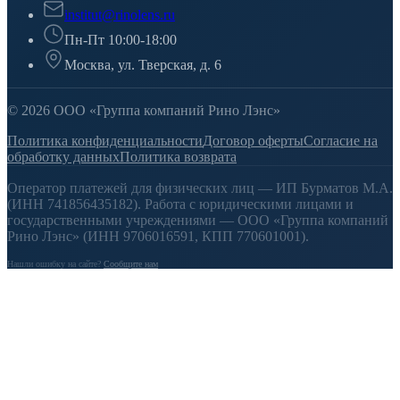
institut@rinolens.ru
Пн-Пт 10:00-18:00
Москва, ул. Тверская, д. 6
© 2026 ООО «Группа компаний Рино Лэнс»
Политика конфиденциальности
Договор оферты
Согласие на
обработку данных
Политика возврата
Оператор платежей для физических лиц — ИП Бурматов М.А.
(ИНН 741856435182). Работа с юридическими лицами и
государственными учреждениями — ООО «Группа компаний
Рино Лэнс» (ИНН 9706016591, КПП 770601001).
Нашли ошибку на сайте?
Сообщите нам