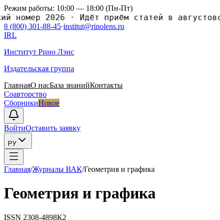
Режим работы: 10:00 — 18:00 (Пн-Пт)
номер 2026
·
Идёт приём статей в августовский
8 (800) 301-88-45
·
institut@rinolens.ru
IRL
Институт Рино Лэнс
Издательская группа
Главная
О нас
База знаний
Контакты
Соавторство
Сборники
Новое
Войти
Оставить заявку
РУ
Главная
/
Журналы ВАК
/
Геометрия и графика
Геометрия и графика
ISSN
2308-4898
К2