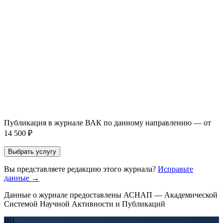
Повышение индекса Хирша
от 6 000 ₽
Имя *
Email *
Направление *
Прикрепить файл статьи *
Оставить заявку
Если Вы указали предпочтительный журнал или требования к
публикации, эти пожелания будут учтены при рассмотрении
заявки. Окончательное решение о возможном направлении
статьи принимается по результатам экспертной оценки.
Публикация в журнале ВАК по данному направлению — от
14 500 ₽
Выбрать услугу
Вы представляете редакцию этого журнала?
Исправьте
данные →
Данные о журнале предоставлены АСНАП — Академической
Системой Научной Активности и Публикаций
IRL