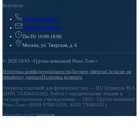
Контакты
8 (800) 301-88-45
institut@rinolens.ru
Пн-Пт 10:00-18:00
Москва, ул. Тверская, д. 6
© 2026 ООО «Группа компаний Рино Лэнс»
Политика конфиденциальности
Договор оферты
Согласие на
обработку данных
Политика возврата
Оператор платежей для физических лиц — ИП Бурматов М.А.
(ИНН 741856435182). Работа с юридическими лицами и
государственными учреждениями — ООО «Группа компаний
Рино Лэнс» (ИНН 9706016591, КПП 770601001).
Нашли ошибку на сайте?
Сообщите нам