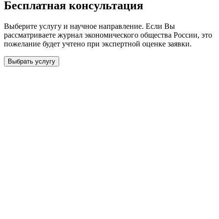
Бесплатная консультация
Выберите услугу и научное направление. Если Вы
рассматриваете журнал
экономического общества России
, это
пожелание будет учтено при экспертной оценке заявки.
Выбрать услугу
Бесплатная консультация
Выберите необходимую услугу: публикацию готовой статьи,
доработку, подготовку статьи или повышение индекса Хирша.
Заявка будет рассмотрена специалистом с учётом научного
направления и требований к публикации.
93 000+ публикаций
·
98 журналов ВАК
·
12 лет
опыта
Услуга *
Публикация готовой статьи
с файлом статьи
Доработка + публикация
с файлом статьи
Написание + публикация
тема + шифр ВАК