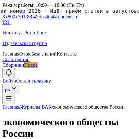
Режим работы: 10:00 — 18:00 (Пн-Пт)
номер 2026
·
Идёт приём статей в августовский
8 (800) 301-88-45
·
institut@rinolens.ru
IRL
Институт Рино Лэнс
Издательская группа
Главная
О нас
База знаний
Контакты
Соавторство
Сборники
Новое
Войти
Оставить заявку
РУ
Главная
/
Журналы ВАК
/
экономического общества России
экономического общества
России