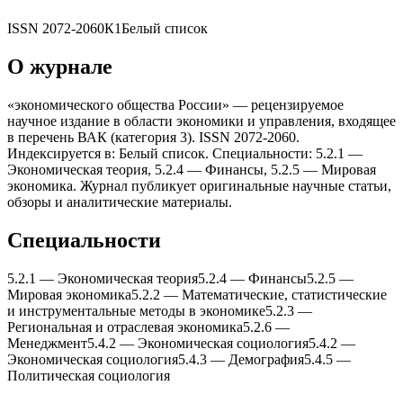
ISSN
2072-2060
К1
Белый список
О журнале
«экономического общества России» — рецензируемое
научное издание в области экономики и управления, входящее
в перечень ВАК (категория 3). ISSN 2072-2060.
Индексируется в: Белый список. Специальности: 5.2.1 —
Экономическая теория, 5.2.4 — Финансы, 5.2.5 — Мировая
экономика. Журнал публикует оригинальные научные статьи,
обзоры и аналитические материалы.
Специальности
5.2.1
—
Экономическая теория
5.2.4
—
Финансы
5.2.5
—
Мировая экономика
5.2.2
—
Математические, статистические
и инструментальные методы в экономике
5.2.3
—
Региональная и отраслевая экономика
5.2.6
—
Менеджмент
5.4.2
—
Экономическая социология
5.4.2
—
Экономическая социология
5.4.3
—
Демография
5.4.5
—
Политическая социология