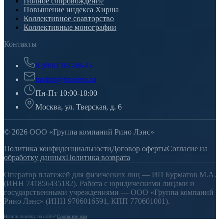
Полное сопровождение
Повышение индекса Хирша
Коллективное соавторство
Коллективные монографии
Контакты
8 (800) 301-88-45
institut@rinolens.ru
Пн-Пт 10:00-18:00
Москва, ул. Тверская, д. 6
© 2026 ООО «Группа компаний Рино Лэнс»
Политика конфиденциальности
Договор оферты
Согласие на
обработку данных
Политика возврата
Оператор платежей для физических лиц — ИП Бурматов М.А.
(ИНН 741856435182). Работа с юридическими лицами и
государственными учреждениями — ООО «Группа компаний
Рино Лэнс» (ИНН 9706016591, КПП 770601001).
Нашли ошибку на сайте?
Сообщите нам