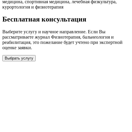
медицина, спортивная медицина, лечебная физкультура,
курортология и физиотерапия
Бесплатная консультация
Выберите услугу и научное направление. Если Вы
рассматриваете журнал
Физиотерапия, бальнеология и
реабилитация
, это пожелание будет учтено при экспертной
оценке заявки.
Выбрать услугу
Бесплатная консультация
Выберите необходимую услугу: публикацию готовой статьи,
доработку, подготовку статьи или повышение индекса Хирша.
Заявка будет рассмотрена специалистом с учётом научного
направления и требований к публикации.
93 000+ публикаций
·
98 журналов ВАК
·
12 лет
опыта
Услуга *