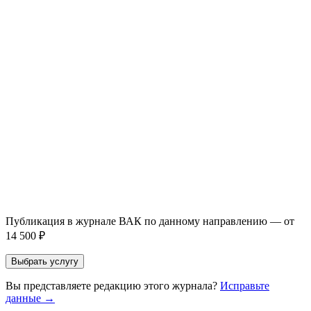
Публикация готовой статьи
с файлом статьи
Доработка + публикация
с файлом статьи
Написание + публикация
тема + шифр ВАК
Повышение индекса Хирша
от 6 000 ₽
Имя *
Email *
Направление *
Прикрепить файл статьи *
Оставить заявку
Если Вы указали предпочтительный журнал или требования к
публикации, эти пожелания будут учтены при рассмотрении
заявки. Окончательное решение о возможном направлении
статьи принимается по результатам экспертной оценки.
Публикация в журнале ВАК по данному направлению — от
14 500 ₽
Выбрать услугу
Вы представляете редакцию этого журнала?
Исправьте
данные →