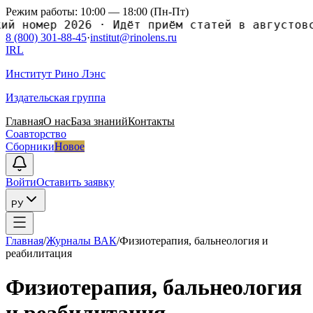
Режим работы: 10:00 — 18:00 (Пн-Пт)
номер 2026
·
Идёт приём статей в августовский
8 (800) 301-88-45
·
institut@rinolens.ru
IRL
Институт Рино Лэнс
Издательская группа
Главная
О нас
База знаний
Контакты
Соавторство
Сборники
Новое
Войти
Оставить заявку
РУ
Главная
/
Журналы ВАК
/
Физиотерапия, бальнеология и
реабилитация
Физиотерапия, бальнеология