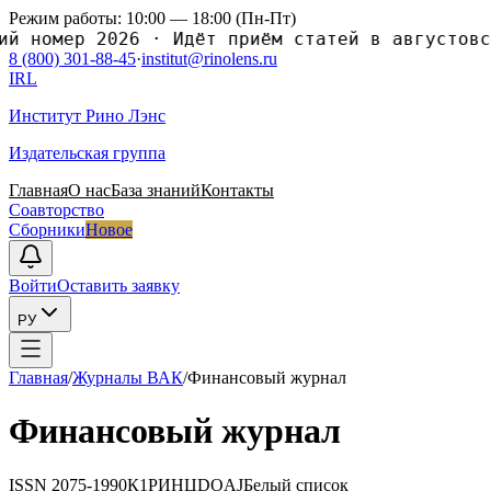
Режим работы: 10:00 — 18:00 (Пн-Пт)
номер 2026
·
Идёт приём статей в августовский
8 (800) 301-88-45
·
institut@rinolens.ru
IRL
Институт Рино Лэнс
Издательская группа
Главная
О нас
База знаний
Контакты
Соавторство
Сборники
Новое
Войти
Оставить заявку
РУ
Главная
/
Журналы ВАК
/
Финансовый журнал
Финансовый журнал
ISSN
2075-1990
К1
РИНЦ
DOAJ
Белый список