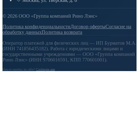
Москва, ул. Тверская, д. 6
© 2026 ООО «Группа компаний Рино Лэнс»
Политика конфиденциальности
Договор оферты
Согласие на
обработку данных
Политика возврата
Оператор платежей для физических лиц — ИП Бурматов М.А.
(ИНН 741856435182). Работа с юридическими лицами и
государственными учреждениями — ООО «Группа компаний
Рино Лэнс» (ИНН 9706016591, КПП 770601001).
Нашли ошибку на сайте?
Сообщите нам