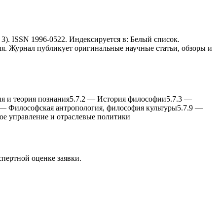
3). ISSN 1996-0522. Индексируется в: Белый список.
я. Журнал публикует оригинальные научные статьи, обзоры и
я и теория познания
5.7.2
—
История философии
5.7.3
—
—
Философская антропология, философия культуры
5.7.9
—
ое управление и отраслевые политики
спертной оценке заявки.