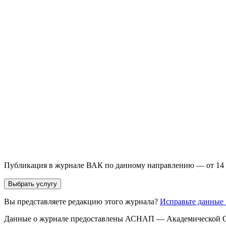
Выберите необходимую услугу: публикацию готовой статьи, до
направления и требований к публикации.
93 000+ публикаций
·
98 журналов ВАК
·
12 лет опыта
Услуга *
Публикация готовой статьи
с файлом статьи
Доработка + публикаци
Имя *
Email *
Направление *
Прикрепить файл статьи *
Оставить заявку
Если Вы указали предпочтительный журнал или требования к 
принимается по результатам экспертной оценки.
Публикация в журнале ВАК по данному направлению — от 14 
Выбрать услугу
Вы представляете редакцию этого журнала?
Исправьте данные
Данные о журнале предоставлены АСНАП — Академической С