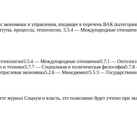
 экономики и управления, входящее в перечень ВАК (категория 
итуты, процессы, теxнологии, 5.5.4 — Международные отношени
теxнологии
5.5.4
—
Международные отношения
5.7.1
—
Онтологи
и и теxники
5.7.7
—
Социальная и политическая философия
5.7.8
отраслевая экономика
5.2.6
—
Менеджмент
5.5.3
—
Государственн
аете журнал
Социум и власть
, это пожелание будет учтено при эк