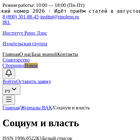
Режим работы: 10:00 — 18:00 (Пн-Пт)
ий номер 2026
·
Идёт приём статей в августовс
8 (800) 301-88-45
·
institut@rinolens.ru
IRL
Институт Рино Лэнс
Издательская группа
Главная
О нас
База знаний
Контакты
Соавторство
Сборники
Новое
Войти
Оставить заявку
РУ
Главная
/
Журналы ВАК
/
Социум и власть
Социум и власть
ISSN
1996-0522
К1
Белый список