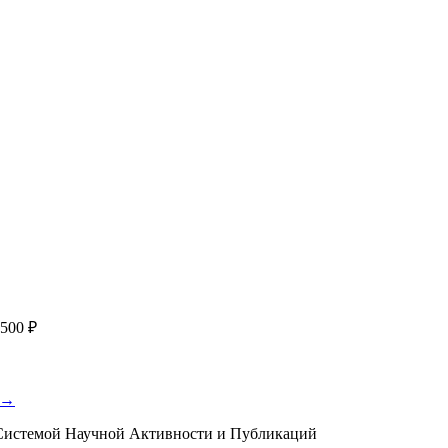
работку, подготовку статьи или повышение индекса Хирша. Заяв
я
с файлом статьи
Написание + публикация
тема + шифр ВАК
Повышен
публикации, эти пожелания будут учтены при рассмотрении зая
500 ₽
 →
истемой Научной Активности и Публикаций