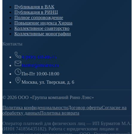
Публикация в ВАК
Публикация в РИНЦ
Полное сопровождение
Повышение индекса Хирша
Коллективное соавторство
Коллективные монографии
Контакты
8 (800) 301-88-45
institut@rinolens.ru
Пн-Пт 10:00-18:00
Москва, ул. Тверская, д. 6
© 2026 ООО «Группа компаний Рино Лэнс»
Политика конфиденциальности
Договор оферты
Согласие на
обработку данных
Политика возврата
Оператор платежей для физических лиц — ИП Бурматов М.А.
(ИНН 741856435182). Работа с юридическими лицами и