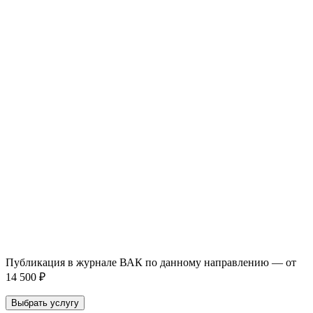
93 000+ публикаций
·
98 журналов ВАК
·
12 лет
опыта
Услуга *
Публикация готовой статьи
с файлом статьи
Доработка + публикация
с файлом статьи
Написание + публикация
тема + шифр ВАК
Повышение индекса Хирша
от 6 000 ₽
Имя *
Email *
Направление *
Прикрепить файл статьи *
Оставить заявку
Если Вы указали предпочтительный журнал или требования к
публикации, эти пожелания будут учтены при рассмотрении
заявки. Окончательное решение о возможном направлении
статьи принимается по результатам экспертной оценки.
Публикация в журнале ВАК по данному направлению — от
14 500 ₽
Выбрать услугу