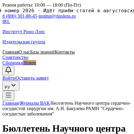
Режим работы: 10:00 — 18:00 (Пн-Пт)
мер 2026
·
Идёт приём статей в августовский н
8 (800) 301-88-45
·
institut@rinolens.ru
IRL
Институт Рино Лэнс
Издательская группа
Главная
О нас
База знаний
Контакты
Соавторство
Сборники
Новое
Войти
Оставить заявку
РУ
Главная
/
Журналы ВАК
/
Бюллетень Научного центра сердечно-
сосудистой xирургии им. А.Н. Бакулева РАМН "Сердечно-
сосудистые заболевания"
Бюллетень Научного центра