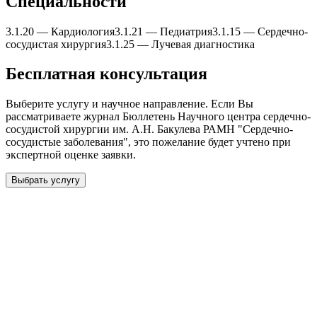
Специальности
3.1.20
—
Кардиология
3.1.21
—
Педиатрия
3.1.15
—
Сердечно-
сосудистая xирургия
3.1.25
—
Лучевая диагностика
Бесплатная консультация
Выберите услугу и научное направление. Если Вы
рассматриваете журнал
Бюллетень Научного центра сердечно-
сосудистой xирургии им. А.Н. Бакулева РАМН "Сердечно-
сосудистые заболевания"
, это пожелание будет учтено при
экспертной оценке заявки.
Выбрать услугу
Бесплатная консультация
Выберите необходимую услугу: публикацию готовой статьи,
доработку, подготовку статьи или повышение индекса Хирша.
Заявка будет рассмотрена специалистом с учётом научного
направления и требований к публикации.