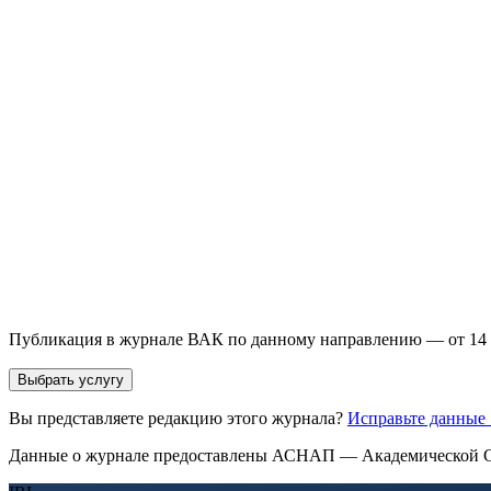
Выберите необходимую услугу: публикацию готовой статьи, до
направления и требований к публикации.
93 000+ публикаций
·
98 журналов ВАК
·
12 лет опыта
Услуга *
Публикация готовой статьи
с файлом статьи
Доработка + публикаци
Имя *
Email *
Направление *
Прикрепить файл статьи *
Оставить заявку
Если Вы указали предпочтительный журнал или требования к 
принимается по результатам экспертной оценки.
Публикация в журнале ВАК по данному направлению — от 14 
Выбрать услугу
Вы представляете редакцию этого журнала?
Исправьте данные
Данные о журнале предоставлены АСНАП — Академической С