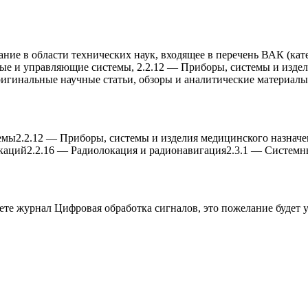
ие в области технических наук, входящее в перечень ВАК (катег
 и управляющие системы, 2.2.12 — Приборы, системы и изделия
ригинальные научные статьи, обзоры и аналитические материалы
емы
2.2.12
—
Приборы, системы и изделия медицинского назначе
икаций
2.2.16
—
Радиолокация и радионавигация
2.3.1
—
Системны
аете журнал
Цифровая обработка сигналов
, это пожелание будет 