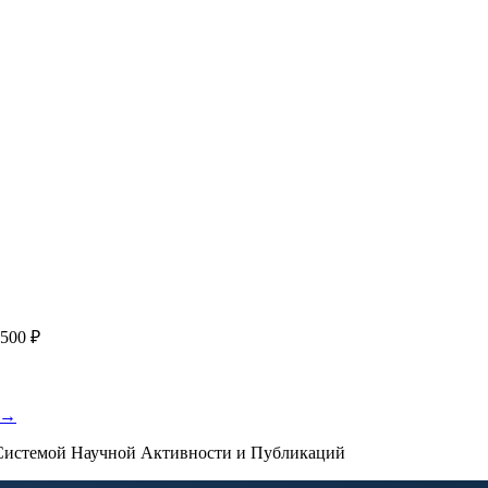
работку, подготовку статьи или повышение индекса Хирша. Заяв
я
с файлом статьи
Написание + публикация
тема + шифр ВАК
Повышен
публикации, эти пожелания будут учтены при рассмотрении зая
500 ₽
 →
истемой Научной Активности и Публикаций