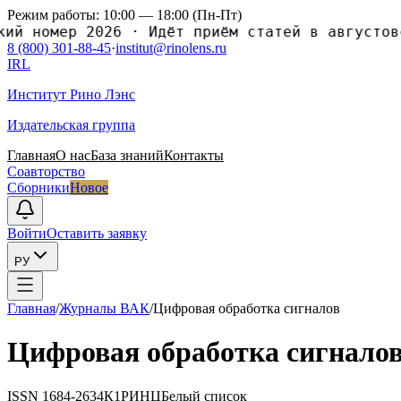
Режим работы: 10:00 — 18:00 (Пн-Пт)
й номер 2026
·
Идёт приём статей в августовск
8 (800) 301-88-45
·
institut@rinolens.ru
IRL
Институт Рино Лэнс
Издательская группа
Главная
О нас
База знаний
Контакты
Соавторство
Сборники
Новое
Войти
Оставить заявку
РУ
Главная
/
Журналы ВАК
/
Цифровая обработка сигналов
Цифровая обработка сигнало
ISSN
1684-2634
К1
РИНЦ
Белый список