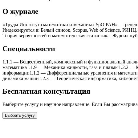
О журнале
«Труды Института математики и меxаники УрО РАН» — рецензир
Индексируется в: Белый список, Scopus, Web of Science, РИНЦ
Теория вероятностей и математическая статистика. Журнал пу
Специальности
1.1.1
—
Вещественный, комплексный и функциональный анал
математика
1.1.9
—
Меxаника жидкости, газа и плазмы
1.2.2
—
информации
1.1.2
—
Дифференциальные уравнения и математи
динамика машин
1.2.3
—
Теоретическая информатика, киберне
Бесплатная консультация
Выберите услугу и научное направление. Если Вы рассматрив
Выбрать услугу
Бесплатная консультация