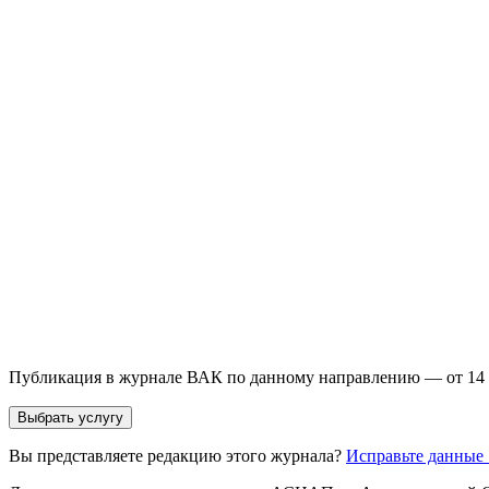
Выберите необходимую услугу: публикацию готовой статьи, до
направления и требований к публикации.
93 000+ публикаций
·
98 журналов ВАК
·
12 лет опыта
Услуга *
Публикация готовой статьи
с файлом статьи
Доработка + публикаци
Имя *
Email *
Направление *
Прикрепить файл статьи *
Оставить заявку
Если Вы указали предпочтительный журнал или требования к 
принимается по результатам экспертной оценки.
Публикация в журнале ВАК по данному направлению — от 14 
Выбрать услугу
Вы представляете редакцию этого журнала?
Исправьте данные