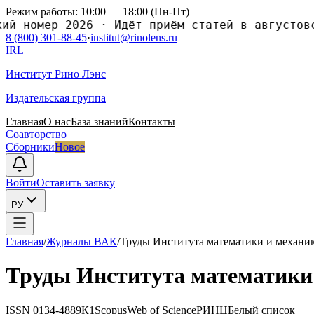
Режим работы: 10:00 — 18:00 (Пн-Пт)
й номер 2026
·
Идёт приём статей в августовск
8 (800) 301-88-45
·
institut@rinolens.ru
IRL
Институт Рино Лэнс
Издательская группа
Главная
О нас
База знаний
Контакты
Соавторство
Сборники
Новое
Войти
Оставить заявку
РУ
Главная
/
Журналы ВАК
/
Труды Института математики и меxан
Труды Института математики
ISSN
0134-4889
К1
Scopus
Web of Science
РИНЦ
Белый список