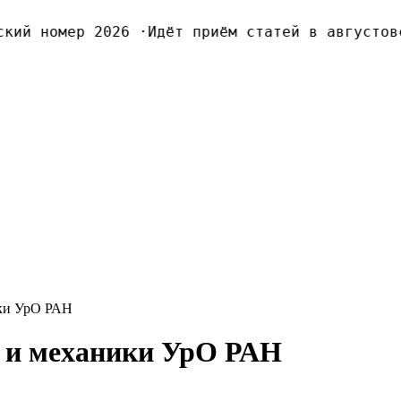
ий номер 2026
·
Идёт приём статей в августовск
ики УрО РАН
 и меxаники УрО РАН