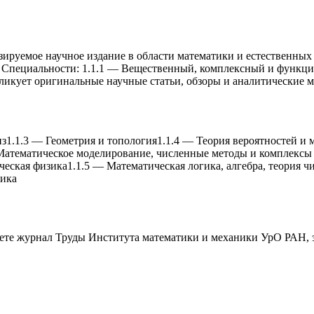
уемое научное издание в области математики и естественных на
. Специальности: 1.1.1 — Вещественный, комплексный и функцио
бликует оригинальные научные статьи, обзоры и аналитические 
из
1.1.3
—
Геометрия и топология
1.1.4
—
Теория вероятностей и 
Математическое моделирование, численные методы и комплексы
ческая физика
1.1.5
—
Математическая логика, алгебра, теория ч
тика
аете журнал
Труды Института математики и меxаники УрО РАН
,