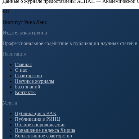
Данные о журнале предоставлены АСНАП — Академической С
IRL
Институт Рино Лэнс
Издательская группа
Профессиональное содействие в публикации научных статей в
Навигация
Главная
О нас
Соавторство
Научные журналы
База знаний
Контакты
Услуги
Публикация в ВАК
Публикация в РИНЦ
Полное сопровождение
Повышение индекса Хирша
Коллективное соавторство