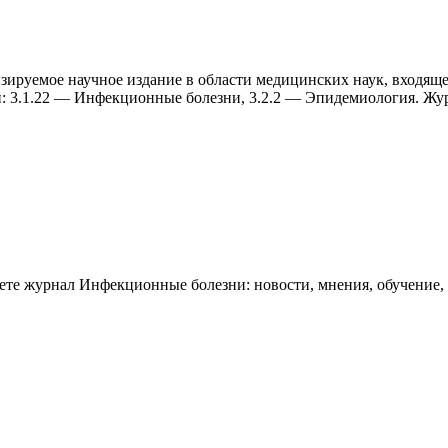
ируемое научное издание в области медицинских наук, входящее
и: 3.1.22 — Инфекционные болезни, 3.2.2 — Эпидемиология. Жур
аете журнал
Инфекционные болезни: новости, мнения, обучение
,
работку, подготовку статьи или повышение индекса Хирша. Заяв