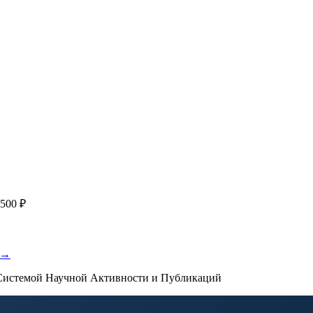
я
с файлом статьи
Написание + публикация
тема + шифр ВАК
Повышен
публикации, эти пожелания будут учтены при рассмотрении зая
500 ₽
 →
истемой Научной Активности и Публикаций