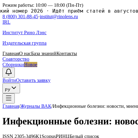
Режим работы: 10:00 — 18:00 (Пн-Пт)
ий номер 2026
·
Идёт приём статей в августовс
8 (800) 301-88-45
·
institut@rinolens.ru
IRL
Институт Рино Лэнс
Издательская группа
Главная
О нас
База знаний
Контакты
Соавторство
Сборники
Новое
Войти
Оставить заявку
РУ
Главная
/
Журналы ВАК
/
Инфекционные болезни: новости, мнени
Инфекционные болезни: новос
ISSN
2305-3496
К1
Scopus
РИНЦ
Белый список