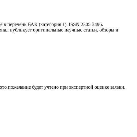
 в перечень ВАК (категория 1). ISSN 2305-3496.
нал публикует оригинальные научные статьи, обзоры и
 это пожелание будет учтено при экспертной оценке заявки.
ка будет рассмотрена специалистом с учётом научного