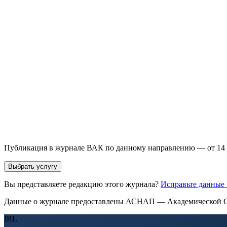
направления и требований к публикации.
93 000+ публикаций
·
98 журналов ВАК
·
12 лет опыта
Услуга *
Публикация готовой статьи
с файлом статьи
Доработка + публикаци
Имя *
Email *
Направление *
Прикрепить файл статьи *
Оставить заявку
Если Вы указали предпочтительный журнал или требования к 
принимается по результатам экспертной оценки.
Публикация в журнале ВАК по данному направлению — от 14 
Выбрать услугу
Вы представляете редакцию этого журнала?
Исправьте данные
Данные о журнале предоставлены АСНАП — Академической С
IRL