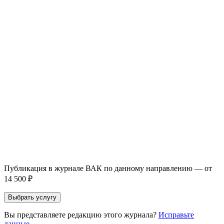
Услуга *
Публикация готовой статьи
с файлом статьи
Доработка + публикация
с файлом статьи
Написание + публикация
тема + шифр ВАК
Повышение индекса Хирша
от 6 000 ₽
Имя *
Email *
Направление *
Прикрепить файл статьи *
Оставить заявку
Если Вы указали предпочтительный журнал или требования к
публикации, эти пожелания будут учтены при рассмотрении
заявки. Окончательное решение о возможном направлении
статьи принимается по результатам экспертной оценки.
Публикация в журнале ВАК по данному направлению — от
14 500 ₽
Выбрать услугу
Вы представляете редакцию этого журнала?
Исправьте
данные →