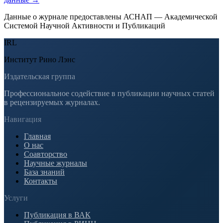
Данные о журнале предоставлены АСНАП — Академической
Системой Научной Активности и Публикаций
IRL
Институт Рино Лэнс
Издательская группа
Профессиональное содействие в публикации научных статей
в рецензируемых журналах.
Навигация
Главная
О нас
Соавторство
Научные журналы
База знаний
Контакты
Услуги
Публикация в ВАК