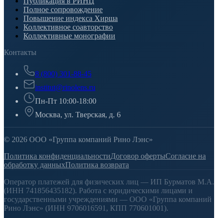
Публикация в РИНЦ
Полное сопровождение
Повышение индекса Хирша
Коллективное соавторство
Коллективные монографии
Контакты
8 (800) 301-88-45
institut@rinolens.ru
Пн-Пт 10:00-18:00
Москва, ул. Тверская, д. 6
© 2026 ООО «Группа компаний Рино Лэнс»
Политика конфиденциальности
Договор оферты
Согласие на
обработку данных
Политика возврата
Оператор платежей для физических лиц — ИП Бурматов М.А.
(ИНН 741856435182). Работа с юридическими лицами и
государственными учреждениями — ООО «Группа компаний
Рино Лэнс» (ИНН 9706016591, КПП 770601001).