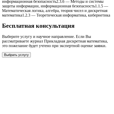
информационная безопасность
2.3.6
—
Методы и системы
защиты информации, информационная безопасность
1.1.5
—
Математическая логика, алгебра, теория чисел и дискретная
математика
1.2.3
—
Теоретическая информатика, кибернетика
Бесплатная консультация
Выберите услугу и научное направление. Если Вы
рассматриваете журнал
Прикладная дискретная математика
,
это пожелание будет учтено при экспертной оценке заявки.
Выбрать услугу
Бесплатная консультация
Выберите необходимую услугу: публикацию готовой статьи,
доработку, подготовку статьи или повышение индекса Хирша.
Заявка будет рассмотрена специалистом с учётом научного
направления и требований к публикации.
93 000+ публикаций
·
98 журналов ВАК
·
12 лет
опыта