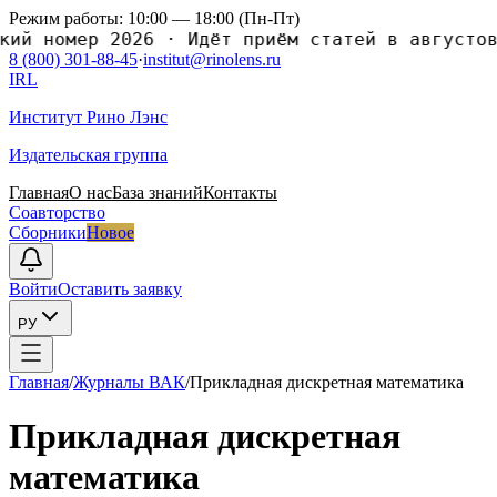
Режим работы: 10:00 — 18:00 (Пн-Пт)
 номер 2026
·
Идёт приём статей в августовски
8 (800) 301-88-45
·
institut@rinolens.ru
IRL
Институт Рино Лэнс
Издательская группа
Главная
О нас
База знаний
Контакты
Соавторство
Сборники
Новое
Войти
Оставить заявку
РУ
Главная
/
Журналы ВАК
/
Прикладная дискретная математика
Прикладная дискретная
математика