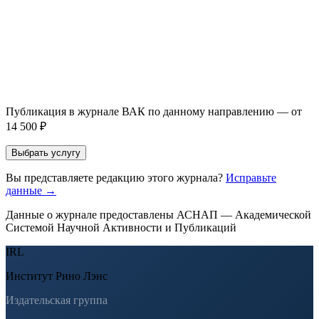
Прикрепить файл статьи *
Оставить заявку
Если Вы указали предпочтительный журнал или требования к
публикации, эти пожелания будут учтены при рассмотрении
заявки. Окончательное решение о возможном направлении
статьи принимается по результатам экспертной оценки.
Публикация в журнале ВАК по данному направлению — от
14 500 ₽
Выбрать услугу
Вы представляете редакцию этого журнала?
Исправьте
данные →
Данные о журнале предоставлены АСНАП — Академической
Системой Научной Активности и Публикаций
IRL
Институт Рино Лэнс
Издательская группа