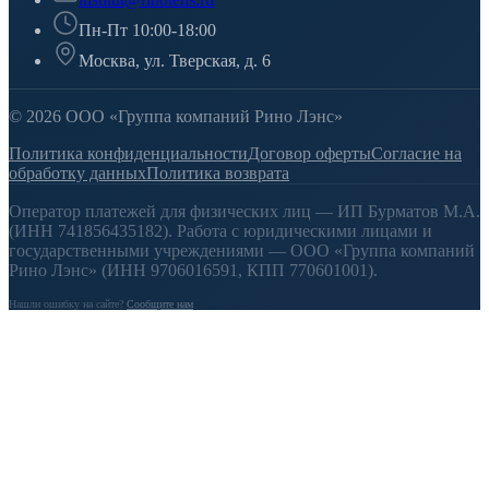
Пн-Пт 10:00-18:00
Москва, ул. Тверская, д. 6
© 2026 ООО «Группа компаний Рино Лэнс»
Политика конфиденциальности
Договор оферты
Согласие на
обработку данных
Политика возврата
Оператор платежей для физических лиц — ИП Бурматов М.А.
(ИНН 741856435182). Работа с юридическими лицами и
государственными учреждениями — ООО «Группа компаний
Рино Лэнс» (ИНН 9706016591, КПП 770601001).
Нашли ошибку на сайте?
Сообщите нам