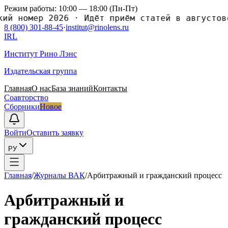
Режим работы: 10:00 — 18:00 (Пн-Пт)
номер 2026
·
Идёт приём статей в августовски
8 (800) 301-88-45
·
institut@rinolens.ru
IRL
Институт Рино Лэнс
Издательская группа
Главная
О нас
База знаний
Контакты
Соавторство
Сборники
Новое
Войти
Оставить заявку
РУ
Главная
/
Журналы ВАК
/
Арбитражный и гражданский процесс
Арбитражный и
гражданский процесс