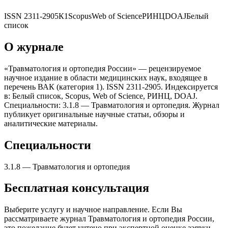
ISSN
2311-2905
К1
Scopus
Web of Science
РИНЦ
DOAJ
Белый
список
О журнале
«Травматология и ортопедия России» — рецензируемое
научное издание в области медицинских наук, входящее в
перечень ВАК (категория 1). ISSN 2311-2905. Индексируется
в: Белый список, Scopus, Web of Science, РИНЦ, DOAJ.
Специальности: 3.1.8 — Травматология и ортопедия. Журнал
публикует оригинальные научные статьи, обзоры и
аналитические материалы.
Специальности
3.1.8
—
Травматология и ортопедия
Бесплатная консультация
Выберите услугу и научное направление. Если Вы
рассматриваете журнал
Травматология и ортопедия России
,
это пожелание будет учтено при экспертной оценке заявки.