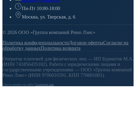
Пн-Пт 10:00-18:00
Москва, ул. Тверская, д. 6
© 2026 ООО «Группа компаний Рино Лэнс»
Политика конфиденциальности
Договор оферты
Согласие на
обработку данных
Политика возврата
Оператор платежей для физических лиц — ИП Бурматов М.А.
(ИНН 741856435182). Работа с юридическими лицами и
государственными учреждениями — ООО «Группа компаний
Рино Лэнс» (ИНН 9706016591, КПП 770601001).
Нашли ошибку на сайте?
Сообщите нам