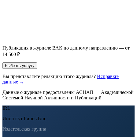
Прикрепить файл статьи *
Оставить заявку
Если Вы указали предпочтительный журнал или требования к
публикации, эти пожелания будут учтены при рассмотрении
заявки. Окончательное решение о возможном направлении
статьи принимается по результатам экспертной оценки.
Публикация в журнале ВАК по данному направлению — от
14 500 ₽
Выбрать услугу
Вы представляете редакцию этого журнала?
Исправьте
данные →
Данные о журнале предоставлены АСНАП — Академической
Системой Научной Активности и Публикаций
IRL
Институт Рино Лэнс
Издательская группа