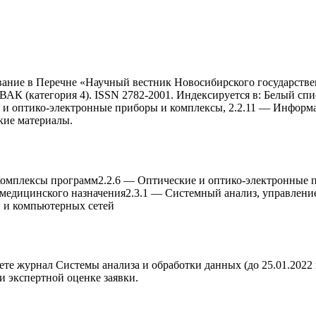
вание в Перечне «Научный вестник Новосибирского государстве
 ВАК (категория 4). ISSN 2782-2001. Индексируется в: Белый сп
е и оптико-электронные приборы и комплексы, 2.2.11 — Инфор
кие материалы.
комплексы программ
2.2.6
—
Оптические и оптико-электронные 
 медицинского назначения
2.3.1
—
Системный анализ, управлени
 и компьютерныx сетей
аете журнал
Системы анализа и обработки данныx (до 25.01.202
ри экспертной оценке заявки.