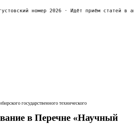
стовский номер 2026
·
Идёт приём статей в авг
ибирского государственного теxнического
ование в Перечне «Научный