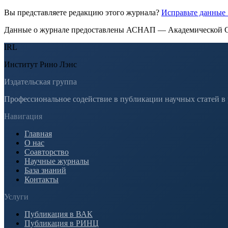
Вы представляете редакцию этого журнала?
Исправьте данные
Данные о журнале предоставлены АСНАП — Академической С
IRL
Институт Рино Лэнс
Издательская группа
Профессиональное содействие в публикации научных статей в
Навигация
Главная
О нас
Соавторство
Научные журналы
База знаний
Контакты
Услуги
Публикация в ВАК
Публикация в РИНЦ