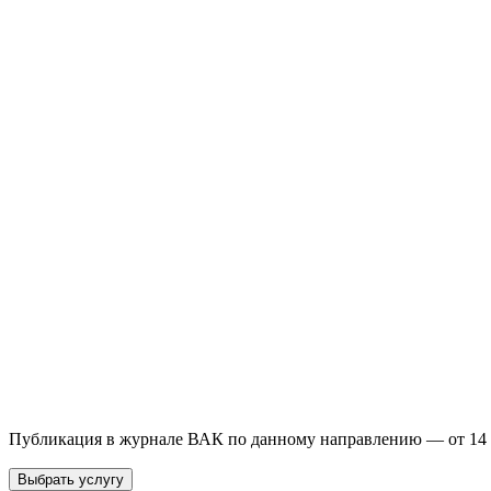
Бесплатная консультация
Выберите необходимую услугу: публикацию готовой статьи, до
направления и требований к публикации.
93 000+ публикаций
·
98 журналов ВАК
·
12 лет опыта
Услуга *
Публикация готовой статьи
с файлом статьи
Доработка + публикаци
Имя *
Email *
Направление *
Прикрепить файл статьи *
Оставить заявку
Если Вы указали предпочтительный журнал или требования к 
принимается по результатам экспертной оценки.
Публикация в журнале ВАК по данному направлению — от 14 
Выбрать услугу