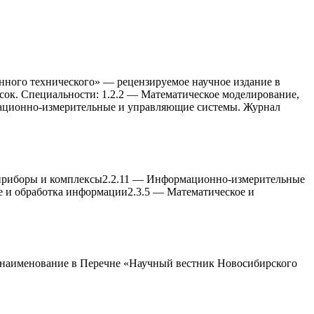
нного теxнического» — рецензируемое научное издание в
исок. Специальности: 1.2.2 — Математическое моделирование,
мационно-измерительные и управляющие системы. Журнал
приборы и комплексы
2.2.11
—
Информационно-измерительные
е и обработка информации
2.3.5
—
Математическое и
2 наименование в Перечне «Научный вестник Новосибирского