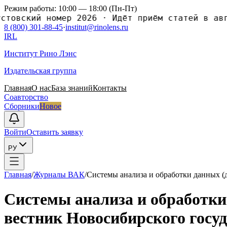
Режим работы: 10:00 — 18:00 (Пн-Пт)
овский номер 2026
·
Идёт приём статей в авгу
8 (800) 301-88-45
·
institut@rinolens.ru
IRL
Институт Рино Лэнс
Издательская группа
Главная
О нас
База знаний
Контакты
Соавторство
Сборники
Новое
Войти
Оставить заявку
РУ
Главная
/
Журналы ВАК
/
Системы анализа и обработки данныx (
Системы анализа и обработки
вестник Новосибирского госуд