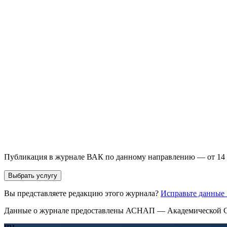
Выберите необходимую услугу: публикацию готовой статьи, до
направления и требований к публикации.
93 000+ публикаций
·
98 журналов ВАК
·
12 лет опыта
Услуга *
Публикация готовой статьи
с файлом статьи
Доработка + публикаци
Имя *
Email *
Направление *
Прикрепить файл статьи *
Оставить заявку
Если Вы указали предпочтительный журнал или требования к 
принимается по результатам экспертной оценки.
Публикация в журнале ВАК по данному направлению — от 14 
Выбрать услугу
Вы представляете редакцию этого журнала?
Исправьте данные
Данные о журнале предоставлены АСНАП — Академической С