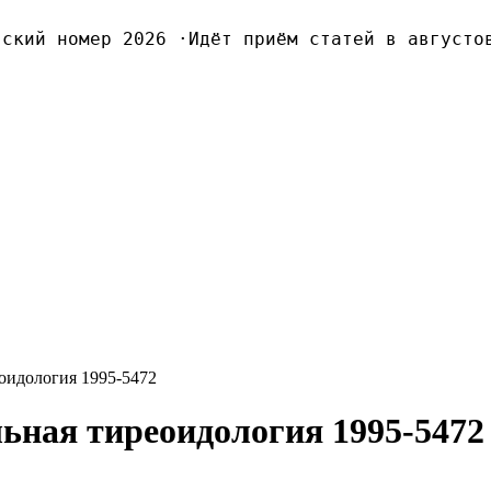
кий номер 2026
·
Идёт приём статей в августовс
оидология 1995-5472
ьная тиреоидология 1995-5472