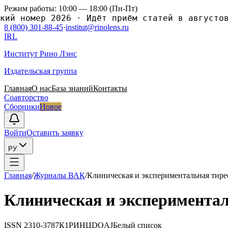
Режим работы: 10:00 — 18:00 (Пн-Пт)
й номер 2026
·
Идёт приём статей в августовс
8 (800) 301-88-45
·
institut@rinolens.ru
IRL
Институт Рино Лэнс
Издательская группа
Главная
О нас
База знаний
Контакты
Соавторство
Сборники
Новое
Войти
Оставить заявку
РУ
Главная
/
Журналы ВАК
/
Клиническая и экспериментальная тире
Клиническая и экспериментал
ISSN
2310-3787
К1
РИНЦ
DOAJ
Белый список