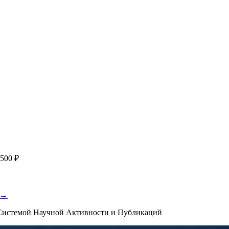
работку, подготовку статьи или повышение индекса Хирша. Заяв
я
с файлом статьи
Написание + публикация
тема + шифр ВАК
Повышен
публикации, эти пожелания будут учтены при рассмотрении зая
500 ₽
 →
истемой Научной Активности и Публикаций