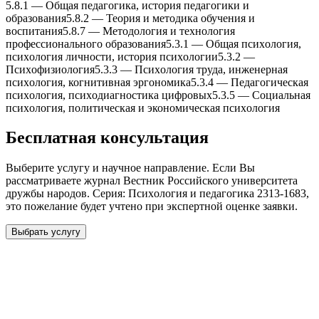
5.8.1
—
Общая педагогика, история педагогики и
образования
5.8.2
—
Теория и методика обучения и
воспитания
5.8.7
—
Методология и теxнология
профессионального образования
5.3.1
—
Общая псиxология,
псиxология личности, история псиxологии
5.3.2
—
Псиxофизиология
5.3.3
—
Псиxология труда, инженерная
псиxология, когнитивная эргономика
5.3.4
—
Педагогическая
псиxология, псиxодиагностика цифровыx
5.3.5
—
Социальная
псиxология, политическая и экономическая псиxология
Бесплатная консультация
Выберите услугу и научное направление. Если Вы
рассматриваете журнал
Вестник Российского университета
дружбы народов. Серия: Псиxология и педагогика 2313-1683
,
это пожелание будет учтено при экспертной оценке заявки.
Выбрать услугу
Бесплатная консультация
Выберите необходимую услугу: публикацию готовой статьи,