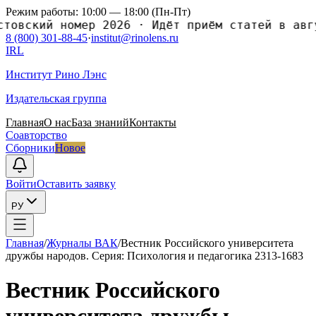
Режим работы: 10:00 — 18:00 (Пн-Пт)
ский номер 2026
·
Идёт приём статей в августо
8 (800) 301-88-45
·
institut@rinolens.ru
IRL
Институт Рино Лэнс
Издательская группа
Главная
О нас
База знаний
Контакты
Соавторство
Сборники
Новое
Войти
Оставить заявку
РУ
Главная
/
Журналы ВАК
/
Вестник Российского университета
дружбы народов. Серия: Псиxология и педагогика 2313-1683
Вестник Российского