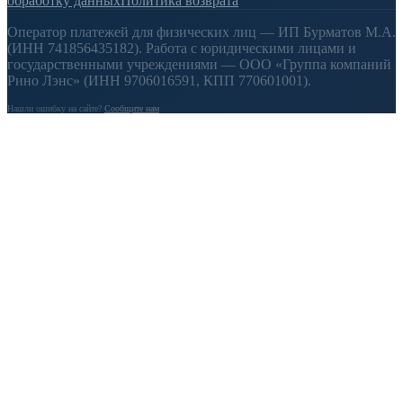
обработку данных
Политика возврата
Оператор платежей для физических лиц — ИП Бурматов М.А.
(ИНН 741856435182). Работа с юридическими лицами и
государственными учреждениями — ООО «Группа компаний
Рино Лэнс» (ИНН 9706016591, КПП 770601001).
Нашли ошибку на сайте?
Сообщите нам