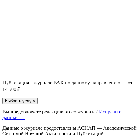
Написание + публикация
тема + шифр ВАК
Повышение индекса Хирша
от 6 000 ₽
Имя *
Email *
Направление *
Прикрепить файл статьи *
Оставить заявку
Если Вы указали предпочтительный журнал или требования к
публикации, эти пожелания будут учтены при рассмотрении
заявки. Окончательное решение о возможном направлении
статьи принимается по результатам экспертной оценки.
Публикация в журнале ВАК по данному направлению — от
14 500 ₽
Выбрать услугу
Вы представляете редакцию этого журнала?
Исправьте
данные →
Данные о журнале предоставлены АСНАП — Академической
Системой Научной Активности и Публикаций