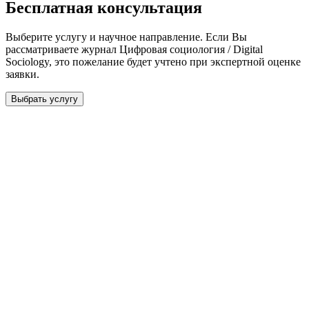
Бесплатная консультация
Выберите услугу и научное направление. Если Вы
рассматриваете журнал
Цифровая социология / Digital
Sociology
, это пожелание будет учтено при экспертной оценке
заявки.
Выбрать услугу
Бесплатная консультация
Выберите необходимую услугу: публикацию готовой статьи,
доработку, подготовку статьи или повышение индекса Хирша.
Заявка будет рассмотрена специалистом с учётом научного
направления и требований к публикации.
93 000+ публикаций
·
98 журналов ВАК
·
12 лет
опыта
Услуга *
Публикация готовой статьи
с файлом статьи
Доработка + публикация
с файлом статьи