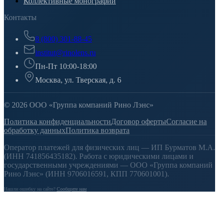
Коллективные монографии
Контакты
8 (800) 301-88-45
institut@rinolens.ru
Пн-Пт 10:00-18:00
Москва, ул. Тверская, д. 6
© 2026 ООО «Группа компаний Рино Лэнс»
Политика конфиденциальности
Договор оферты
Согласие на
обработку данных
Политика возврата
Оператор платежей для физических лиц — ИП Бурматов М.А.
(ИНН 741856435182). Работа с юридическими лицами и
государственными учреждениями — ООО «Группа компаний
Рино Лэнс» (ИНН 9706016591, КПП 770601001).
Нашли ошибку на сайте?
Сообщите нам