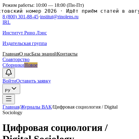
Режим работы: 10:00 — 18:00 (Пн-Пт)
ский номер 2026
·
Идёт приём статей в августо
8 (800) 301-88-45
·
institut@rinolens.ru
IRL
Институт Рино Лэнс
Издательская группа
Главная
О нас
База знаний
Контакты
Соавторство
Сборники
Новое
Войти
Оставить заявку
РУ
Главная
/
Журналы ВАК
/
Цифровая социология / Digital
Sociology
Цифровая социология /