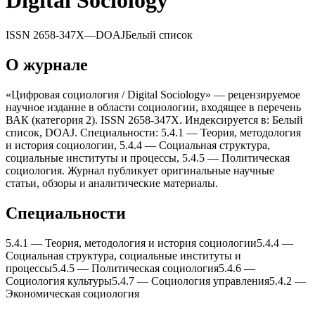
Digital Sociology
ISSN
2658-347X
—
DOAJ
Белый список
О журнале
«Цифровая социология / Digital Sociology» — рецензируемое
научное издание в области социологии, входящее в перечень
ВАК (категория 2). ISSN 2658-347X. Индексируется в: Белый
список, DOAJ. Специальности: 5.4.1 — Теория, методология
и история социологии, 5.4.4 — Социальная структура,
социальные институты и процессы, 5.4.5 — Политическая
социология. Журнал публикует оригинальные научные
статьи, обзоры и аналитические материалы.
Специальности
5.4.1
—
Теория, методология и история социологии
5.4.4
—
Социальная структура, социальные институты и
процессы
5.4.5
—
Политическая социология
5.4.6
—
Социология культуры
5.4.7
—
Социология управления
5.4.2
—
Экономическая социология