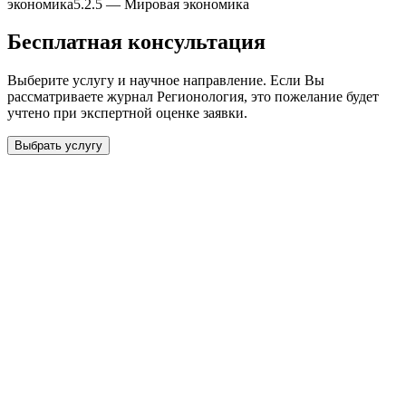
экономика
5.2.5
—
Мировая экономика
Бесплатная консультация
Выберите услугу и научное направление. Если Вы
рассматриваете журнал
Регионология
, это пожелание будет
учтено при экспертной оценке заявки.
Выбрать услугу
Бесплатная консультация
Выберите необходимую услугу: публикацию готовой статьи,
доработку, подготовку статьи или повышение индекса Хирша.
Заявка будет рассмотрена специалистом с учётом научного
направления и требований к публикации.
93 000+ публикаций
·
98 журналов ВАК
·
12 лет
опыта
Услуга *
Публикация готовой статьи
с файлом статьи
Доработка + публикация
с файлом статьи