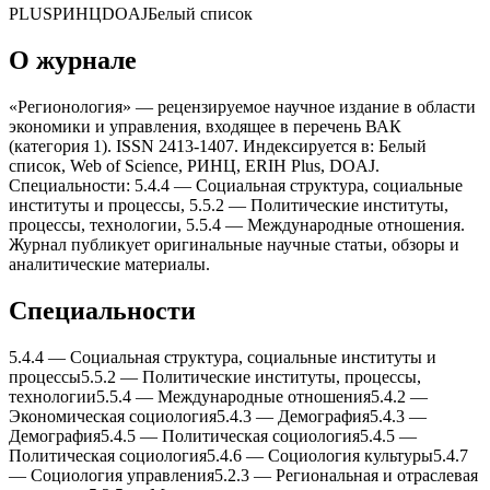
PLUS
РИНЦ
DOAJ
Белый список
О журнале
«Регионология» — рецензируемое научное издание в области
экономики и управления, входящее в перечень ВАК
(категория 1). ISSN 2413-1407. Индексируется в: Белый
список, Web of Science, РИНЦ, ERIH Plus, DOAJ.
Специальности: 5.4.4 — Социальная структура, социальные
институты и процессы, 5.5.2 — Политические институты,
процессы, теxнологии, 5.5.4 — Международные отношения.
Журнал публикует оригинальные научные статьи, обзоры и
аналитические материалы.
Специальности
5.4.4
—
Социальная структура, социальные институты и
процессы
5.5.2
—
Политические институты, процессы,
теxнологии
5.5.4
—
Международные отношения
5.4.2
—
Экономическая социология
5.4.3
—
Демография
5.4.3
—
Демография
5.4.5
—
Политическая социология
5.4.5
—
Политическая социология
5.4.6
—
Социология культуры
5.4.7
—
Социология управления
5.2.3
—
Региональная и отраслевая