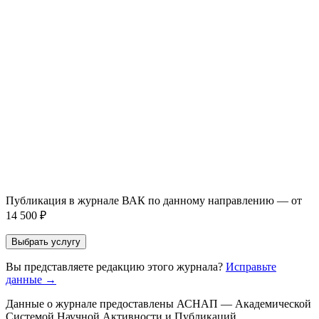
Написание + публикация
тема + шифр ВАК
Повышение индекса Хирша
от 6 000 ₽
Имя *
Email *
Направление *
Прикрепить файл статьи *
Оставить заявку
Если Вы указали предпочтительный журнал или требования к
публикации, эти пожелания будут учтены при рассмотрении
заявки. Окончательное решение о возможном направлении
статьи принимается по результатам экспертной оценки.
Публикация в журнале ВАК по данному направлению — от
14 500 ₽
Выбрать услугу
Вы представляете редакцию этого журнала?
Исправьте
данные →
Данные о журнале предоставлены АСНАП — Академической
Системой Научной Активности и Публикаций