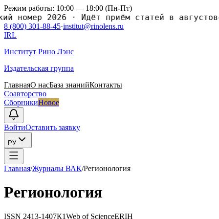
Режим работы: 10:00 — 18:00 (Пн-Пт)
номер 2026
·
Идёт приём статей в августовски
8 (800) 301-88-45
·
institut@rinolens.ru
IRL
Институт Рино Лэнс
Издательская группа
Главная
О нас
База знаний
Контакты
Соавторство
Сборники
Новое
Войти
Оставить заявку
РУ
Главная
/
Журналы ВАК
/
Регионология
Регионология
ISSN
2413-1407
К1
Web of Science
ERIH