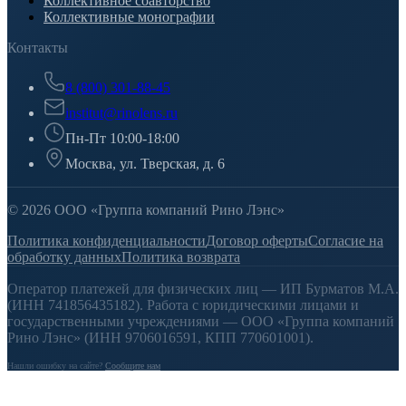
Коллективное соавторство
Коллективные монографии
Контакты
8 (800) 301-88-45
institut@rinolens.ru
Пн-Пт 10:00-18:00
Москва, ул. Тверская, д. 6
© 2026 ООО «Группа компаний Рино Лэнс»
Политика конфиденциальности
Договор оферты
Согласие на
обработку данных
Политика возврата
Оператор платежей для физических лиц — ИП Бурматов М.А.
(ИНН 741856435182). Работа с юридическими лицами и
государственными учреждениями — ООО «Группа компаний
Рино Лэнс» (ИНН 9706016591, КПП 770601001).
Нашли ошибку на сайте?
Сообщите нам