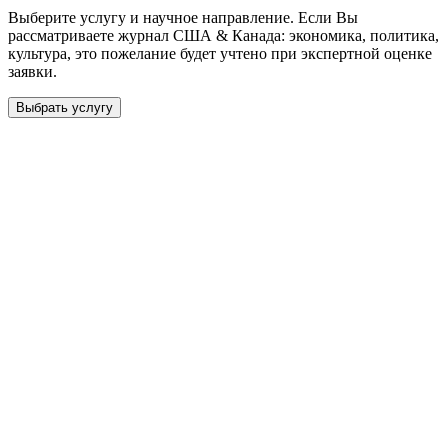
Выберите услугу и научное направление. Если Вы
рассматриваете журнал
США & Канада: экономика, политика,
культура
, это пожелание будет учтено при экспертной оценке
заявки.
Выбрать услугу
Бесплатная консультация
Выберите необходимую услугу: публикацию готовой статьи,
доработку, подготовку статьи или повышение индекса Хирша.
Заявка будет рассмотрена специалистом с учётом научного
направления и требований к публикации.
93 000+ публикаций
·
98 журналов ВАК
·
12 лет
опыта
Услуга *
Публикация готовой статьи
с файлом статьи
Доработка + публикация
с файлом статьи
Написание + публикация
тема + шифр ВАК
Повышение индекса Хирша
от 6 000 ₽