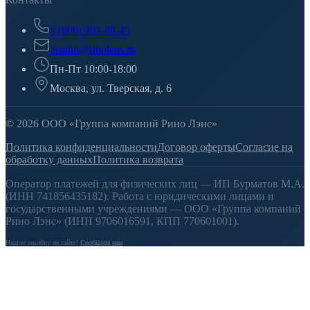
8 (800) 301-88-45
institut@rinolens.ru
Пн-Пт 10:00-18:00
Москва, ул. Тверская, д. 6
© 2026 ООО «Группа компаний Рино Лэнс»
Политика конфиденциальности
Договор оферты
Согласие на
обработку данных
Политика возврата
Оператор платежей для физических лиц — ИП Бурматов М.А.
(ИНН 741856435182). Работа с юридическими лицами и
государственными учреждениями — ООО «Группа компаний
Рино Лэнс» (ИНН 9706016591, КПП 770601001).
Нашли ошибку на сайте?
Сообщите нам