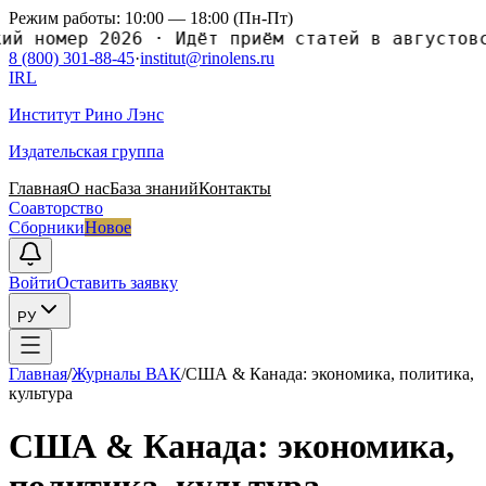
Режим работы: 10:00 — 18:00 (Пн-Пт)
номер 2026
·
Идёт приём статей в августовский
8 (800) 301-88-45
·
institut@rinolens.ru
IRL
Институт Рино Лэнс
Издательская группа
Главная
О нас
База знаний
Контакты
Соавторство
Сборники
Новое
Войти
Оставить заявку
РУ
Главная
/
Журналы ВАК
/
США & Канада: экономика, политика,
культура
США & Канада: экономика,