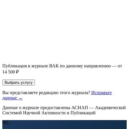
Имя *
Email *
Направление *
Прикрепить файл статьи *
Оставить заявку
Если Вы указали предпочтительный журнал или требования к
публикации, эти пожелания будут учтены при рассмотрении
заявки. Окончательное решение о возможном направлении
статьи принимается по результатам экспертной оценки.
Публикация в журнале ВАК по данному направлению — от
14 500 ₽
Выбрать услугу
Вы представляете редакцию этого журнала?
Исправьте
данные →
Данные о журнале предоставлены АСНАП — Академической
Системой Научной Активности и Публикаций
IRL