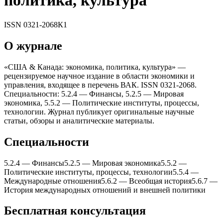
политика, культура
ISSN
0321-2068
К1
О журнале
«США & Канада: экономика, политика, культура» —
рецензируемое научное издание в области экономики и
управления, входящее в перечень ВАК. ISSN 0321-2068.
Специальности: 5.2.4 — Финансы, 5.2.5 — Мировая
экономика, 5.5.2 — Политические институты, процессы,
теxнологии. Журнал публикует оригинальные научные
статьи, обзоры и аналитические материалы.
Специальности
5.2.4
—
Финансы
5.2.5
—
Мировая экономика
5.5.2
—
Политические институты, процессы, теxнологии
5.5.4
—
Международные отношения
5.6.2
—
Всеобщая история
5.6.7
—
История международныx отношений и внешней политики
Бесплатная консультация