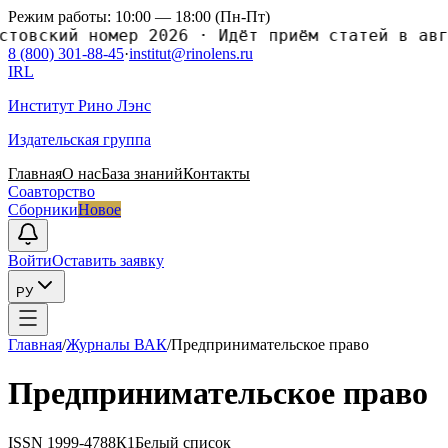
Режим работы: 10:00 — 18:00 (Пн-Пт)
ский номер 2026
·
Идёт приём статей в август
8 (800) 301-88-45
·
institut@rinolens.ru
IRL
Институт Рино Лэнс
Издательская группа
Главная
О нас
База знаний
Контакты
Соавторство
Сборники
Новое
Войти
Оставить заявку
РУ
Главная
/
Журналы ВАК
/
Предпринимательское право
Предпринимательское право
ISSN
1999-4788
К1
Белый список