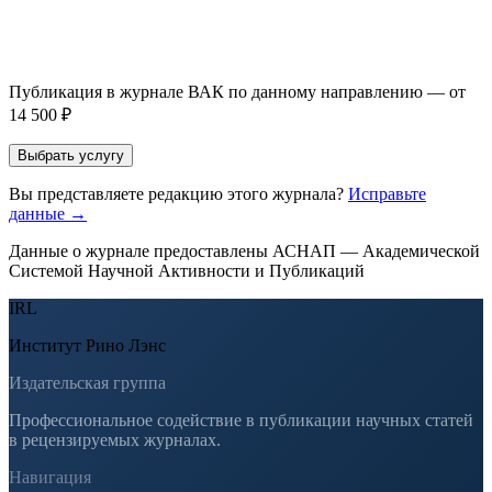
Если Вы указали предпочтительный журнал или требования к
публикации, эти пожелания будут учтены при рассмотрении
заявки. Окончательное решение о возможном направлении
статьи принимается по результатам экспертной оценки.
Публикация в журнале ВАК по данному направлению — от
14 500 ₽
Выбрать услугу
Вы представляете редакцию этого журнала?
Исправьте
данные →
Данные о журнале предоставлены АСНАП — Академической
Системой Научной Активности и Публикаций
IRL
Институт Рино Лэнс
Издательская группа
Профессиональное содействие в публикации научных статей
в рецензируемых журналах.
Навигация