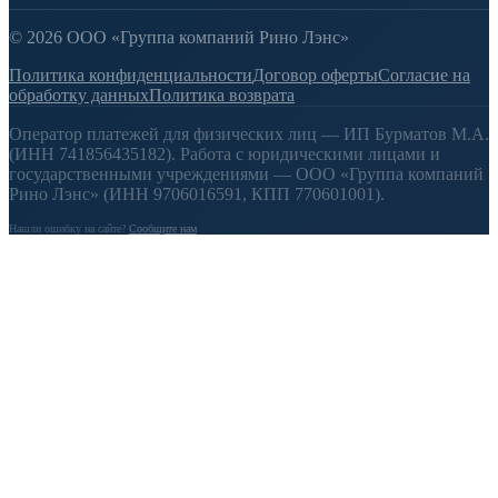
© 2026 ООО «Группа компаний Рино Лэнс»
Политика конфиденциальности
Договор оферты
Согласие на
обработку данных
Политика возврата
Оператор платежей для физических лиц — ИП Бурматов М.А.
(ИНН 741856435182). Работа с юридическими лицами и
государственными учреждениями — ООО «Группа компаний
Рино Лэнс» (ИНН 9706016591, КПП 770601001).
Нашли ошибку на сайте?
Сообщите нам