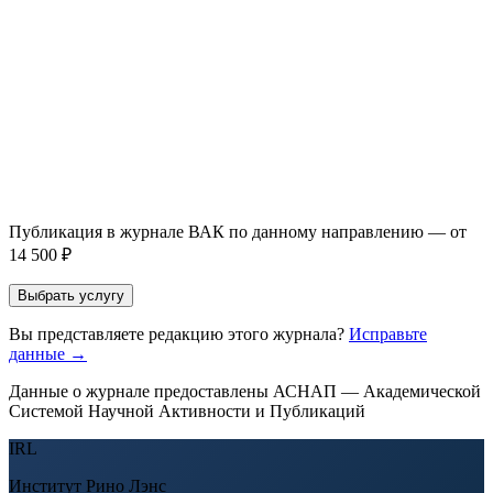
Email *
Направление *
Прикрепить файл статьи *
Оставить заявку
Если Вы указали предпочтительный журнал или требования к
публикации, эти пожелания будут учтены при рассмотрении
заявки. Окончательное решение о возможном направлении
статьи принимается по результатам экспертной оценки.
Публикация в журнале ВАК по данному направлению — от
14 500 ₽
Выбрать услугу
Вы представляете редакцию этого журнала?
Исправьте
данные →
Данные о журнале предоставлены АСНАП — Академической
Системой Научной Активности и Публикаций
IRL
Институт Рино Лэнс