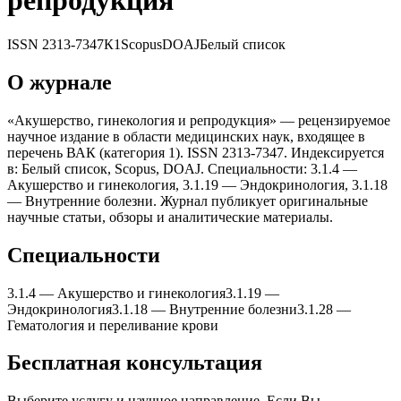
репродукция
ISSN
2313-7347
К1
Scopus
DOAJ
Белый список
О журнале
«Акушерство, гинекология и репродукция» — рецензируемое
научное издание в области медицинских наук, входящее в
перечень ВАК (категория 1). ISSN 2313-7347. Индексируется
в: Белый список, Scopus, DOAJ. Специальности: 3.1.4 —
Акушерство и гинекология, 3.1.19 — Эндокринология, 3.1.18
— Внутренние болезни. Журнал публикует оригинальные
научные статьи, обзоры и аналитические материалы.
Специальности
3.1.4
—
Акушерство и гинекология
3.1.19
—
Эндокринология
3.1.18
—
Внутренние болезни
3.1.28
—
Гематология и переливание крови
Бесплатная консультация
Выберите услугу и научное направление. Если Вы