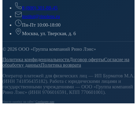
8 (800) 301-88-45
institut@rinolens.ru
Пн-Пт 10:00-18:00
Москва, ул. Тверская, д. 6
© 2026 ООО «Группа компаний Рино Лэнс»
Политика конфиденциальности
Договор оферты
Согласие на
обработку данных
Политика возврата
Оператор платежей для физических лиц — ИП Бурматов М.А.
(ИНН 741856435182). Работа с юридическими лицами и
государственными учреждениями — ООО «Группа компаний
Рино Лэнс» (ИНН 9706016591, КПП 770601001).
Нашли ошибку на сайте?
Сообщите нам