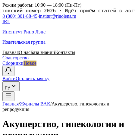
Режим работы: 10:00 — 18:00 (Пн-Пт)
ский номер 2026
·
Идёт приём статей в августо
8 (800) 301-88-45
·
institut@rinolens.ru
IRL
Институт Рино Лэнс
Издательская группа
Главная
О нас
База знаний
Контакты
Соавторство
Сборники
Новое
Войти
Оставить заявку
РУ
Главная
/
Журналы ВАК
/
Акушерство, гинекология и
репродукция
Акушерство, гинекология и