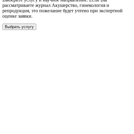
рассматриваете журнал
Акушерство, гинекология и
репродукция
, это пожелание будет учтено при экспертной
оценке заявки.
Выбрать услугу
Бесплатная консультация
Выберите необходимую услугу: публикацию готовой статьи,
доработку, подготовку статьи или повышение индекса Хирша.
Заявка будет рассмотрена специалистом с учётом научного
направления и требований к публикации.
93 000+ публикаций
·
98 журналов ВАК
·
12 лет
опыта
Услуга *
Публикация готовой статьи
с файлом статьи
Доработка + публикация
с файлом статьи
Написание + публикация
тема + шифр ВАК
Повышение индекса Хирша
от 6 000 ₽
Имя *