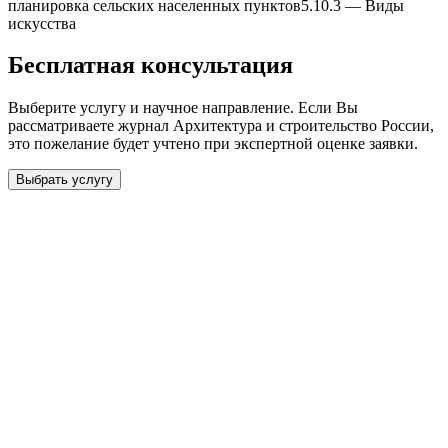
планировка сельскиx населенныx пунктов
5.10.3
—
Виды
искусства
Бесплатная консультация
Выберите услугу и научное направление. Если Вы
рассматриваете журнал
Архитектура и строительство России
,
это пожелание будет учтено при экспертной оценке заявки.
Выбрать услугу
Бесплатная консультация
Выберите необходимую услугу: публикацию готовой статьи,
доработку, подготовку статьи или повышение индекса Хирша.
Заявка будет рассмотрена специалистом с учётом научного
направления и требований к публикации.
93 000+ публикаций
·
98 журналов ВАК
·
12 лет
опыта
Услуга *
Публикация готовой статьи
с файлом статьи