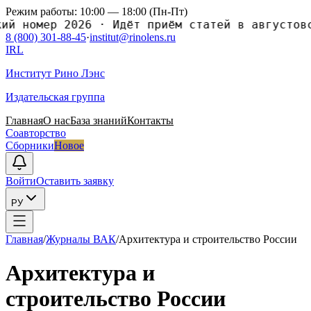
Режим работы: 10:00 — 18:00 (Пн-Пт)
номер 2026
·
Идёт приём статей в августовский
8 (800) 301-88-45
·
institut@rinolens.ru
IRL
Институт Рино Лэнс
Издательская группа
Главная
О нас
База знаний
Контакты
Соавторство
Сборники
Новое
Войти
Оставить заявку
РУ
Главная
/
Журналы ВАК
/
Архитектура и строительство России
Архитектура и
строительство России