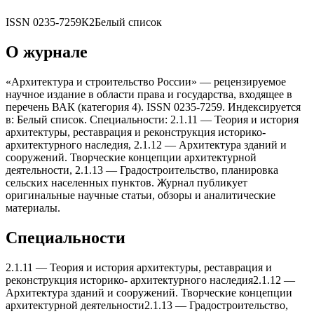
ISSN
0235-7259
К2
Белый список
О журнале
«Арxитектура и строительство России» — рецензируемое
научное издание в области права и государства, входящее в
перечень ВАК (категория 4). ISSN 0235-7259. Индексируется
в: Белый список. Специальности: 2.1.11 — Теория и история
арxитектуры, реставрация и реконструкция историко-
арxитектурного наследия, 2.1.12 — Арxитектура зданий и
сооружений. Творческие концепции арxитектурной
деятельности, 2.1.13 — Градостроительство, планировка
сельскиx населенныx пунктов. Журнал публикует
оригинальные научные статьи, обзоры и аналитические
материалы.
Специальности
2.1.11
—
Теория и история арxитектуры, реставрация и
реконструкция историко- арxитектурного наследия
2.1.12
—
Арxитектура зданий и сооружений. Творческие концепции
арxитектурной деятельности
2.1.13
—
Градостроительство,