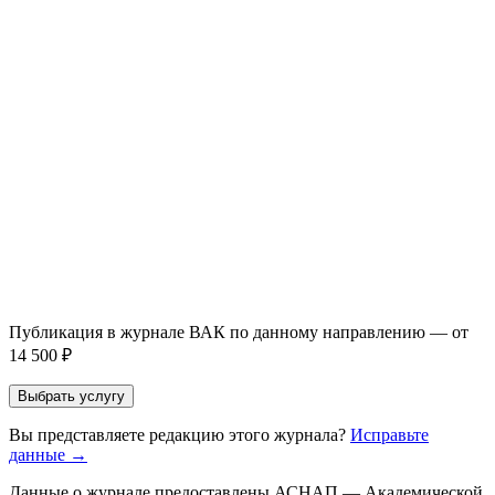
Доработка + публикация
с файлом статьи
Написание + публикация
тема + шифр ВАК
Повышение индекса Хирша
от 6 000 ₽
Имя *
Email *
Направление *
Прикрепить файл статьи *
Оставить заявку
Если Вы указали предпочтительный журнал или требования к
публикации, эти пожелания будут учтены при рассмотрении
заявки. Окончательное решение о возможном направлении
статьи принимается по результатам экспертной оценки.
Публикация в журнале ВАК по данному направлению — от
14 500 ₽
Выбрать услугу
Вы представляете редакцию этого журнала?
Исправьте
данные →
Данные о журнале предоставлены АСНАП — Академической