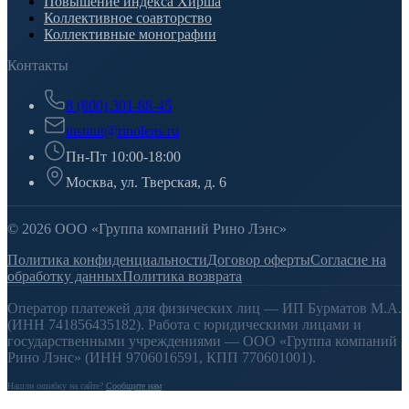
Повышение индекса Хирша
Коллективное соавторство
Коллективные монографии
Контакты
8 (800) 301-88-45
institut@rinolens.ru
Пн-Пт 10:00-18:00
Москва, ул. Тверская, д. 6
© 2026 ООО «Группа компаний Рино Лэнс»
Политика конфиденциальности
Договор оферты
Согласие на
обработку данных
Политика возврата
Оператор платежей для физических лиц — ИП Бурматов М.А.
(ИНН 741856435182). Работа с юридическими лицами и
государственными учреждениями — ООО «Группа компаний
Рино Лэнс» (ИНН 9706016591, КПП 770601001).
Нашли ошибку на сайте?
Сообщите нам