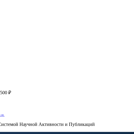
работку, подготовку статьи или повышение индекса Хирша. Заяв
я
с файлом статьи
Написание + публикация
тема + шифр ВАК
Повышен
публикации, эти пожелания будут учтены при рассмотрении зая
500 ₽
 →
истемой Научной Активности и Публикаций