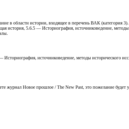
ние в области истории, входящее в перечень ВАК (категория 3).
бщая история, 5.6.5 — Историография, источниковедение, метод
алы.
—
Историография, источниковедение, методы исторического ис
аете журнал
Новое прошлое / The New Past
, это пожелание будет 