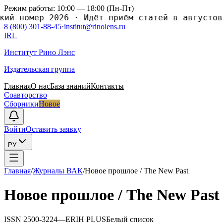
Режим работы: 10:00 — 18:00 (Пн-Пт)
й номер 2026
·
Идёт приём статей в августовс
8 (800) 301-88-45
·
institut@rinolens.ru
IRL
Институт Рино Лэнс
Издательская группа
Главная
О нас
База знаний
Контакты
Соавторство
Сборники
Новое
Войти
Оставить заявку
РУ
Главная
/
Журналы ВАК
/
Новое прошлое / The New Past
Новое прошлое / The New Past
ISSN
2500-3224
—
ERIH PLUS
Белый список