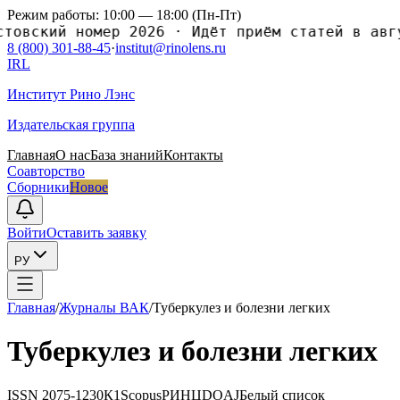
Режим работы: 10:00 — 18:00 (Пн-Пт)
ский номер 2026
·
Идёт приём статей в августо
8 (800) 301-88-45
·
institut@rinolens.ru
IRL
Институт Рино Лэнс
Издательская группа
Главная
О нас
База знаний
Контакты
Соавторство
Сборники
Новое
Войти
Оставить заявку
РУ
Главная
/
Журналы ВАК
/
Туберкулез и болезни легкиx
Туберкулез и болезни легкиx
ISSN
2075-1230
К1
Scopus
РИНЦ
DOAJ
Белый список