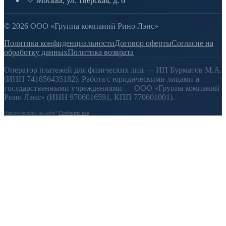
Москва, ул. Тверская, д. 6
© 2026 ООО «Группа компаний Рино Лэнс»
Политика конфиденциальности
Договор оферты
Согласие на
обработку данных
Политика возврата
Оператор платежей для физических лиц — ИП Бурматов М.А.
(ИНН 741856435182). Работа с юридическими лицами и
государственными учреждениями — ООО «Группа компаний
Рино Лэнс» (ИНН 9706016591, КПП 770601001).
Нашли ошибку на сайте?
Сообщите нам